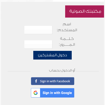
مكتبتك الصوتية
اسم
المستخدم:
كـلـــمـة
الـمـــــرور:
دخول المشتركين
أو الدخول بحساب