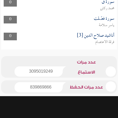
سورة ق
0
محمد ركابي
سورة فصّلت
0
ياسر سلامة
أناشيد صلاح الدين [3]
0
فرقة الاعتصام
عدد مرات
3095019249
الاستماع
عدد مرات الحفظ
839869866