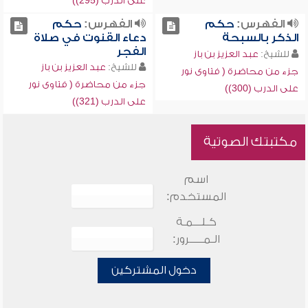
على الدرب (295))
الفهرس:
حكم
الفهرس:
حكم
الذكر بالسبحة
دعاء القنوت في صلاة
الفجر
للشيخ:
عبد العزيز بن باز
للشيخ:
عبد العزيز بن باز
جزء من محاضرة ( فتاوى نور
جزء من محاضرة ( فتاوى نور
على الدرب (300))
على الدرب (321))
مكتبتك الصوتية
اسم
المستخدم:
كـلـــمـة
الـمـــــرور:
دخول المشتركين