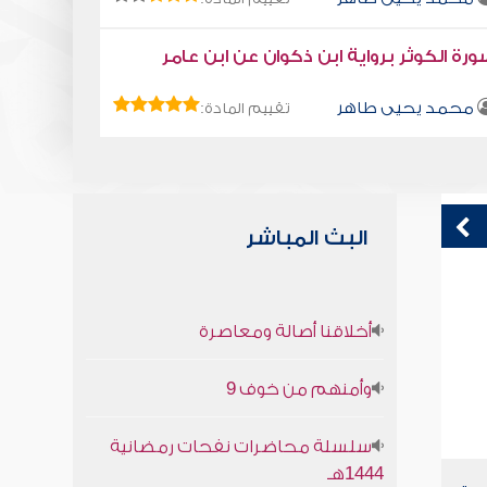
رة الكوثر برواية ابن ذكوان عن ابن عامر
محمد يحيى طاهر
تقييم المادة:
البث المباشر
كتاب تلبيس إبليس 32
أ
أخلاقنا أصالة ومعاصرة
أبو الفرج ابن الجوزي
وأمنهم من خوف 9
سلسلة محاضرات نفحات رمضانية
1444هـ