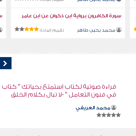
سورة الكافرون برواية ابن ذكوان عن ابن عامر
سو
محمد يحيى طاهر
تقييم المادة:
اب
قراءة صوتية لكتاب استمتع بحياتك " كتاب
في فنون التعامل - اللسان ملك
محمد العريفي