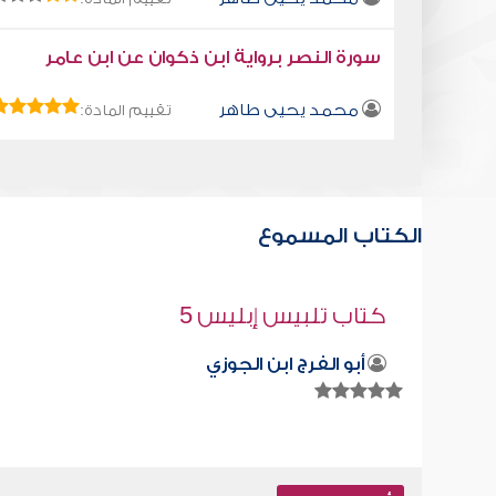
سورة النصر برواية ابن ذكوان عن ابن عامر
محمد يحيى طاهر
تقييم المادة:
الكتاب المسموع
قراءة صوتية لكتاب استمتع بحياتك " كت
في فنون التعامل " -لا تبال بكلام الخلق
محمد العريفي