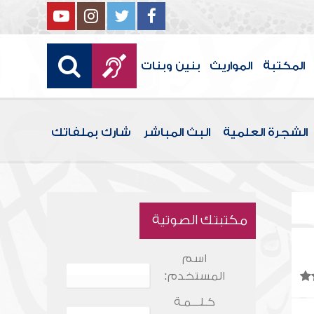
المكتبة
المواريث
بنين وبنات
الشجرة العلمية
البث المباشر
شارك بملفاتك
مكتبتك الصوتية
اسم
المستخدم:
كـلـــمـة