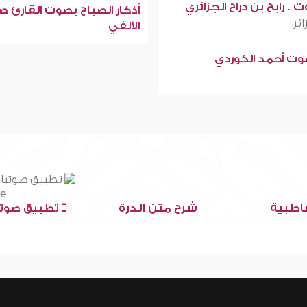
 . رابح بن دراح الجزائري
أذكار الصباح بصوت القارئ ص
ائر
الألفي
صوت أحمد الكوردي
اطبية
شرح متن الدرة
تطبيق صوتي