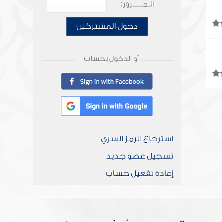
الـمـــــرور:
دخول المشتركين
أو الدخول بحساب
استرجاع الرمز السري
تسجيل عضو جديد
إعادة تفعيل حساب