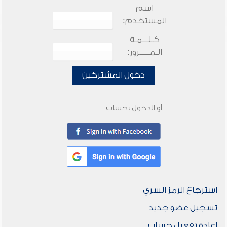
اسم
المستخدم:
كـلـــمـة
الـمـــــرور:
دخول المشتركين
أو الدخول بحساب
استرجاع الرمز السري
تسجيل عضو جديد
إعادة تفعيل حساب