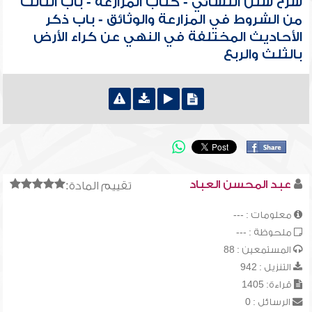
شرح سنن النسائي - كتاب المزارعة - باب الثالث
من الشروط في المزارعة والوثائق - باب ذكر
الأحاديث المختلفة في النهي عن كراء الأرض
بالثلث والربع
عبد المحسن العباد
تقييم المادة:
معلومات : ---
ملحوظة : ---
المستمعين : 88
التنزيل : 942
قراءة: 1405
الرسائل : 0