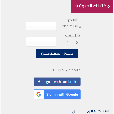
مكتبتك الصوتية
اسم
المستخدم:
كـلـــمـة
الـمـــــرور:
دخول المشتركين
أو الدخول بحساب
استرجاع الرمز السري