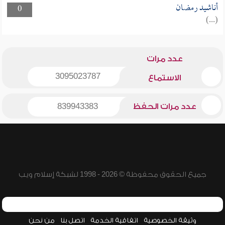
أناشيد رمضان
0
(...)
عدد مرات
3095023787
الاستماع
عدد مرات الحفظ
839943383
جميع الحقوق محفوظة © 2026 - 1998 لشبكة إسلام ويب
وثيقة الخصوصية
اتفاقية الخدمة
اتصل بنا
من نحن