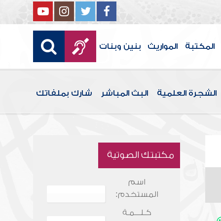
المكتبة
المواريث
بنين وبنات
الشجرة العلمية
البث المباشر
شارك بملفاتك
مكتبتك الصوتية
اسم
المستخدم:
كـلـــمـة