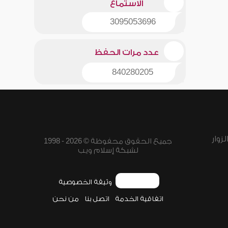
الاستماع
3095053696
عدد مرات الحفظ
840280205
زوار
جميع الحقوق محفوظة © 2026 - 1998
لشبكة إسلام ويب
وثيقة الخصوصية
اتفاقية الخدمة
اتصل بنا
من نحن