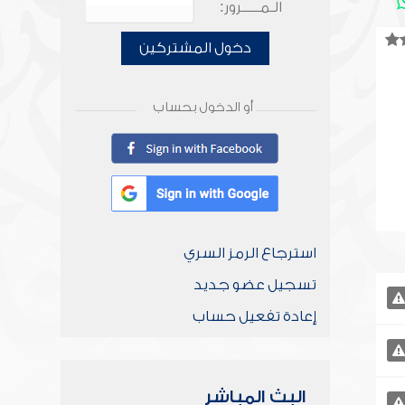
الـمـــــرور:
دخول المشتركين
أو الدخول بحساب
استرجاع الرمز السري
تسجيل عضو جديد
إعادة تفعيل حساب
البث المباشر