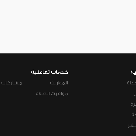
ية
خدمات تفاعلية
داة
المواريث
مشاركات ال
مواقيت الصلاة
رة
ة
عشر