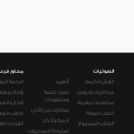
الصوتيات
محاور فرع
القرآن الكريم
أناشيد
الرحمة المه
محاضرات ودروس
متون علمية
واحة رمضان
ومنظومات
محاضرات مفرغة
الحج و العم
مختارات من الأذان
خطب جمعة
خطب جمع
أدعية و أذكار
الكتاب المسموع
القراءات ال
استراحة التسجيلات