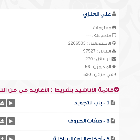
علي العنزي
معلومات : ---
ملحوظة : ---
المستمعين : 2266503
التنزيل : 97527
الرسائل : 270
المقيميّن : 56
في خزائن : 530
قائمة الأناشيد بشريط : الأغاريد في فن ال
1 - باب التجويد
3 - صفات الحروف
5 - أحكام النون الساكنة