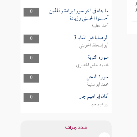
ما جاء في آخر سورة براءة و للذين
0
أحسنوا الحسنى وزيادة
أحمد حطيبة
الوصايا قبل المنايا 3
0
أبو إسحاق الحويني
سورة التوبة
0
محمود خليل الحصري
سورة النحل
0
محمد أبو سنينة
أذان إبراهيم جبر
0
إبراهيم جبر
عدد مرات