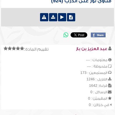
فتاوى نور على الدرب (924)
عبد العزيز بن باز
تقييم المادة:
معلومات : ---
ملحوظة : ---
المستمعين : 173
التنزيل : 1246
قراءة: 1642
الرسائل : 0
المقيميّن : 0
في خزائن : 0