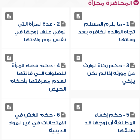
المحاضرة مجزأة
1 - ما يلزم المسلم
2 - عدة المرأة التي
تجاه الوالدة الكافرة بعد
توفي عنها زوجها في
وفاتها
نفس يوم ولادتها
3 - حكم زكاة الوارث
4 - حكم قضاء المرأة
عن مورثه إذا لم يكن
للصلوات التي فاتتها
يزكي
لعدم معرفتها بأحكام
الحيض
5 - حكم إخفاء
6 - حكم الغش في
المطلقة أن زوجها قد
الامتحانات في غير المواد
طلقها
الدينية