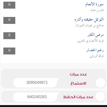
سورة الأنعام
0
فارس عباد
التوكل حقيقته وآثاره
0
صالح بن فوزان الفوزان
مرض الكبر
0
فريد الأنصاري المغربي
رغم الحصار
0
فرقة الروابي
عدد مرات
3095049971
الاستماع
عدد مرات الحفظ
840240283