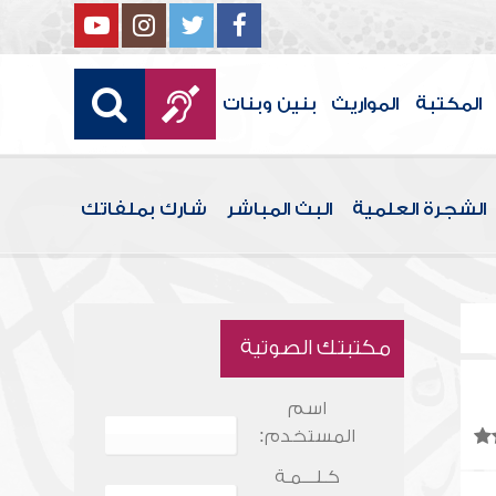
المكتبة
المواريث
بنين وبنات
الشجرة العلمية
البث المباشر
شارك بملفاتك
مكتبتك الصوتية
اسم
المستخدم:
كـلـــمـة