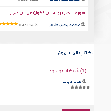
سورة النصر برواية ابن ذكوان عن ابن عامر
محمد يحيى طاهر
تقييم المادة:
الكتاب المسموع
قراءة صوتية لكتاب استمتع بحياتك " كت
في فنون التعامل " - اختر الكلام المناس
محمد العريفي