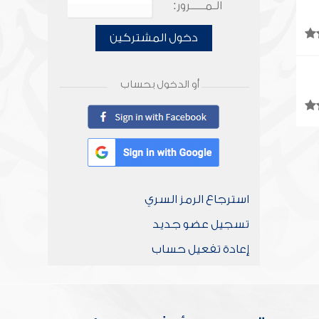
الـمـــــرور:
دخول المشتركين
أو الدخول بحساب
استرجاع الرمز السري
تسجيل عضو جديد
إعادة تفعيل حساب