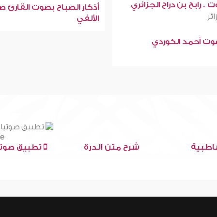
 . رابح بن دراح الجزائري
أذكار الصباح بصوت القارئ ص
ائر
الألفي
صوت أحمد الكوردي
اطبية
شرح متن الدرة
تطبيق صوتي