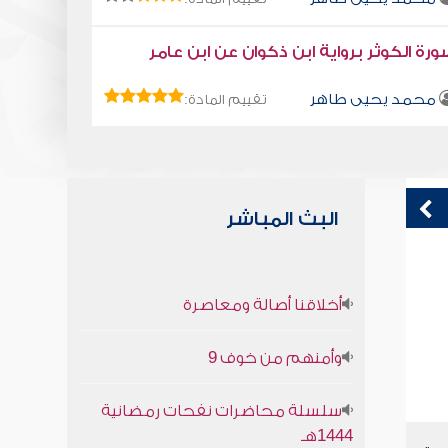
رة الكوثر برواية ابن ذكوان عن ابن عامر
محمد يحيى طاهر
تقييم المادة:
البث المباشر
كتاب تلبيس إبليس 1
ق
أخلاقنا أصالة ومعاصرة
ف
أبو الفرج ابن الجوزي
وأمنهم من خوف 9
سلسلة محاضرات نفحات رمضانية
1444هـ