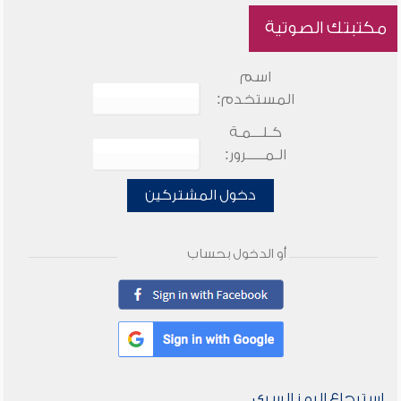
مكتبتك الصوتية
اسم
المستخدم:
كـلـــمـة
الـمـــــرور:
دخول المشتركين
أو الدخول بحساب
استرجاع الرمز السري