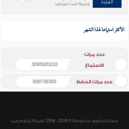
المزيد
خدمة البث المباشر
الأكثر استماعا لهذا الشهر
عدد مرات
3095005210
الاستماع
عدد مرات الحفظ
839738393
جميع الحقوق محفوظة © 2026 - 1998 لشبكة إسلام ويب