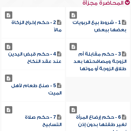
المحاضرة مجزأة
1 - شروط بيع الربويات
2 - حكم إخراج الزكاة
بعضها ببعض
مالاً
3 - حكم مقابلة أم
4 - حكم قبض اليدين
الزوجة ومصافحتها بعد
عند عقد النكاح
طلاق الزوجة أو موتها
5 - صنع طعام لأهل
الميت
6 - حكم إرضاع المرأة
7 - حكم صلاة
لغير طفلها بدون إذن
التسابيح