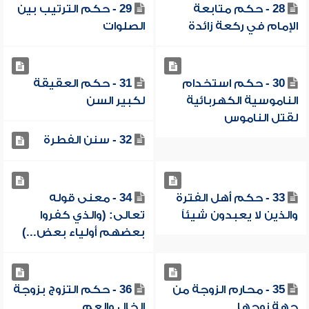
28 - حكم متابعة
29 - حكم الترتيب بين
الإمام في ركعة زائدة
الصلوات
30 - حكم استخدام
31 - حكم العقيقة
الناموسية الكهربائية
لكبير السن
لقتل الناموس
32 - سنن الفطرة
33 - حكم أهل الفترة
34 - معنى قوله
والذين لا يعبدون شيئاً
تعالى: (والذي كفروا
بعضهم أولياء بعض...)
35 - محارم الزوجة من
36 - حكم التزوج بزوجة
جهة زوجها
الخال والعم