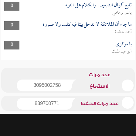
تابع أقوال التابعين , والكلام على النوء
0
ياسر برهامي
ما جاء أن الملائكة لا تدخل بيتا فيه كلب ولا صورة
0
أحمد حطيبة
يا مركزي
0
أبو عبد الملك
عدد مرات
3095002758
الاستماع
عدد مرات الحفظ
839700771