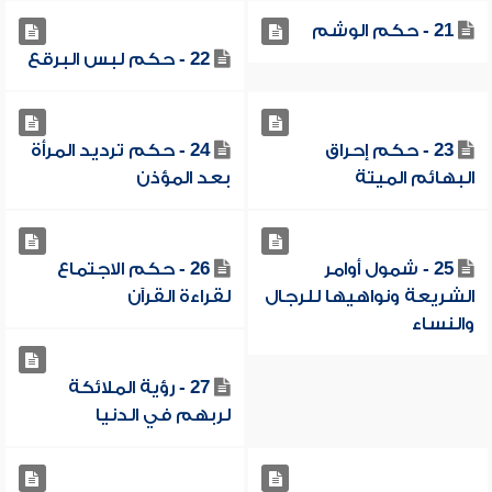
21 - حكم الوشم
22 - حكم لبس البرقع
23 - حكم إحراق
24 - حكم ترديد المرأة
البهائم الميتة
بعد المؤذن
25 - شمول أوامر
26 - حكم الاجتماع
الشريعة ونواهيها للرجال
لقراءة القرآن
والنساء
27 - رؤية الملائكة
لربهم في الدنيا