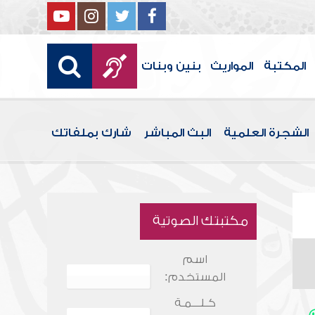
المكتبة
المواريث
بنين وبنات
الشجرة العلمية
البث المباشر
شارك بملفاتك
مكتبتك الصوتية
اسم
المستخدم:
كـلـــمـة