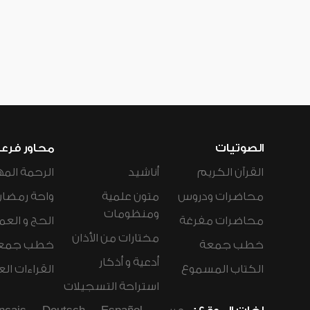
الصوتيات
محاور فرع
القرآن الكريم
أناشيد
الرحمة المه
محاضرات ودروس
متون علمية
واحة رمضان
ومنظومات
محاضرات مفرغة
الحج و العم
مختارات من الأذان
خطب جمعة
خطب جمع
أدعية و أذكار
الكتاب المسموع
القراءات ال
استراحة التسجيلات