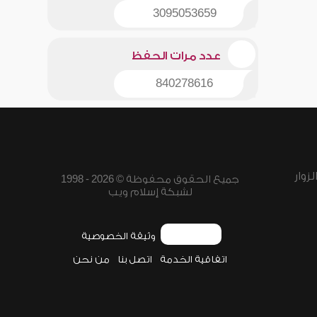
3095053659
عدد مرات الحفظ
840278616
زوار
جميع الحقوق محفوظة © 2026 - 1998
لشبكة إسلام ويب
وثيقة الخصوصية
اتفاقية الخدمة
اتصل بنا
من نحن