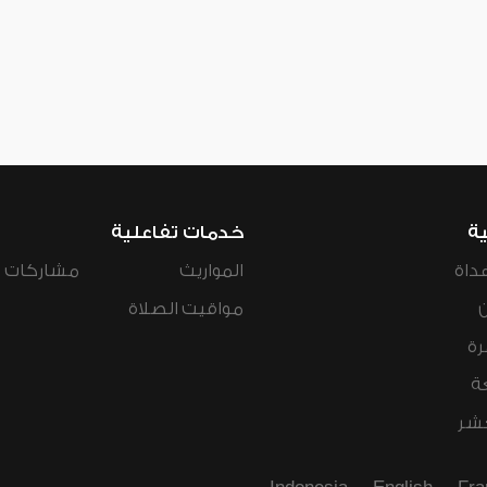
ية
خدمات تفاعلية
داة
المواريث
مشاركات ال
مواقيت الصلاة
رة
ة
عشر