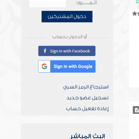
الـمـــــرور:
دخول المشتركين
أو الدخول بحساب
استرجاع الرمز السري
تسجيل عضو جديد
إعادة تفعيل حساب
البث المباشر