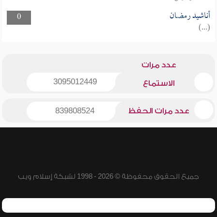
أناشيد رمضان
0
(...)
عدد مرات
3095012449
الاستماع
عدد مرات الحفظ
839808524
جميع الحقوق محفوظة © 2026 - 1998 لشبكة إسلام ويب