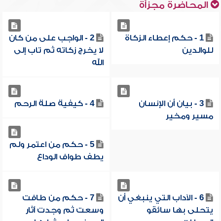
المحاضرة مجزأة
1 - حكم إعطاء الزكاة
2 - الواجب على من كان
للوالدين
لا يخرج زكاته ثم تاب إلى
الله
3 - بيان أن الإنسان
4 - كيفية صلة الرحم
مسير ومخير
5 - حكم من اعتمر ولم
يطف طواف الوداع
6 - الآداب التي ينبغي أن
7 - حكم من طافت
يتحلى بها سائقو
وسعت ثم وجدت آثار