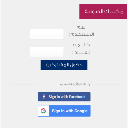
مكتبتك الصوتية
اسم
المستخدم:
كـلـــمـة
الـمـــــرور:
دخول المشتركين
أو الدخول بحساب