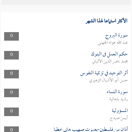
الأكثر استماعا لهذا الشهر
سورة البروج
0
عبد الله عواد الجهني
حكم العمل فى البنوك
0
محمد ناصر الدين الألباني
أثر التوحيد في تزكية النفوس
0
حسن أبو الأشبال الزهيري
سورة النساء
0
رشيد بلعالية
المسؤولية
0
أيمن صيدح
أذان من فلسطين-بصوت صهيب هاني خطبا
0