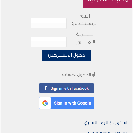
اسم
المستخدم:
كـلـــمـة
الـمـــــرور:
دخول المشتركين
أو الدخول بحساب
استرجاع الرمز السري