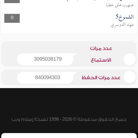
صهيب هاني خطبا
الشموخ5
0
مهند الدوسري
عدد مرات
3095038179
الاستماع
عدد مرات الحفظ
840094303
جميع الحقوق محفوظة © 2026 - 1998 لشبكة إسلام ويب