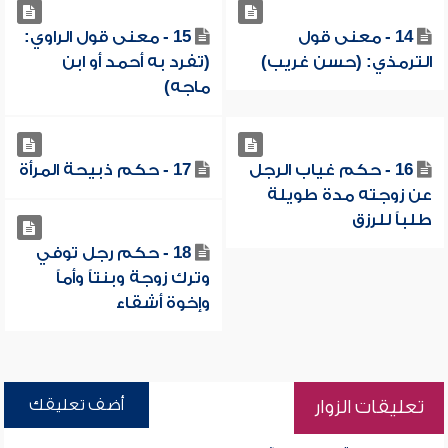
14 - معنى قول
15 - معنى قول الراوي:
الترمذي: (حسن غريب)
(تفرد به أحمد أو ابن
ماجه)
16 - حكم غياب الرجل
17 - حكم ذبيحة المرأة
عن زوجته مدة طويلة
طلباً للرزق
18 - حكم رجل توفي
وترك زوجة وبنتاً وأماً
وإخوة أشقاء
أضف تعليقك
تعليقات الزوار