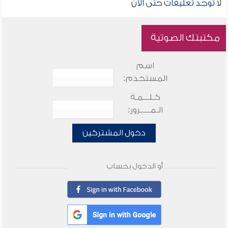
لا توجد تعليقات حتى الآن
مكتبتك الصوتية
اسم
المستخدم:
كـلـــمـة
الـمـــــرور:
دخول المشتركين
أو الدخول بحساب