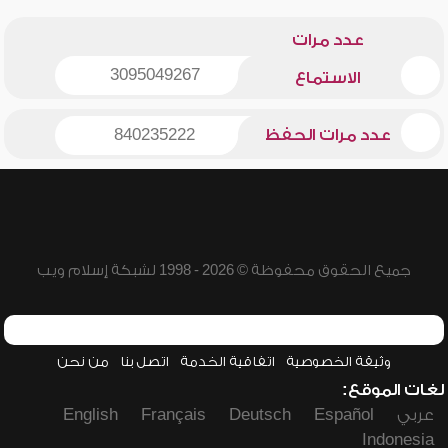
عدد مرات
3095049267
الاستماع
عدد مرات الحفظ
840235222
جميع الحقوق محفوظة © 2026 - 1998 لشبكة إسلام ويب
وثيقة الخصوصية
اتفاقية الخدمة
اتصل بنا
من نحن
لغات الموقع:
عربي
Español
Deutsch
Français
English
Indonesia