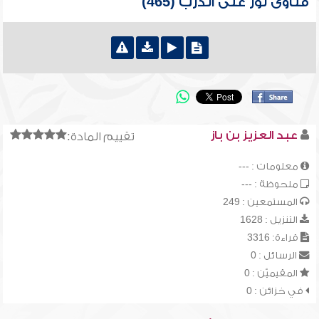
فتاوى نور على الدرب (465)
عبد العزيز بن باز
تقييم المادة:
معلومات : ---
ملحوظة : ---
المستمعين : 249
التنزيل : 1628
قراءة: 3316
الرسائل : 0
المقيميّن : 0
في خزائن : 0