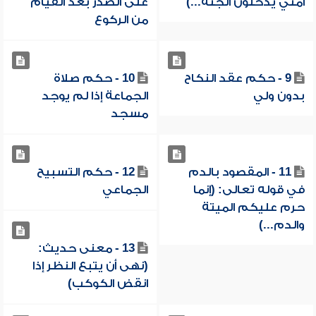
أمتي يدخلون الجنة...)
على الصدر بعد القيام
من الركوع
9 - حكم عقد النكاح
10 - حكم صلاة
بدون ولي
الجماعة إذا لم يوجد
مسجد
11 - المقصود بالدم
12 - حكم التسبيح
في قوله تعالى: (إنما
الجماعي
حرم عليكم الميتة
والدم...)
13 - معنى حديث:
(نهى أن يتبع النظر إذا
انقض الكوكب)