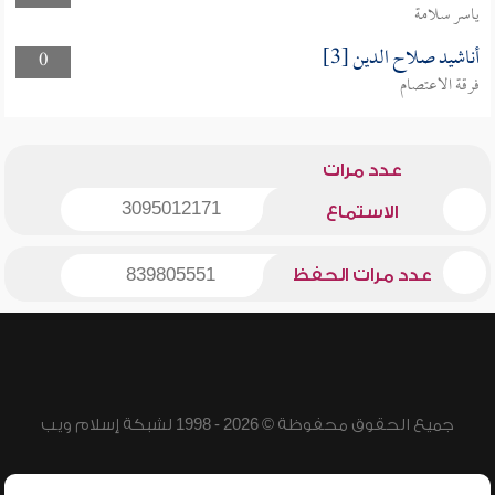
ياسر سلامة
أناشيد صلاح الدين [3]
0
فرقة الاعتصام
عدد مرات
3095012171
الاستماع
عدد مرات الحفظ
839805551
جميع الحقوق محفوظة © 2026 - 1998 لشبكة إسلام ويب