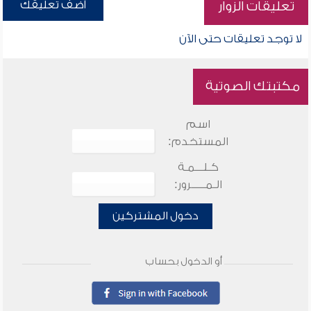
أضف تعليقك
تعليقات الزوار
لا توجد تعليقات حتى الآن
مكتبتك الصوتية
اسم
المستخدم:
كـلـــمـة
الـمـــــرور:
دخول المشتركين
أو الدخول بحساب