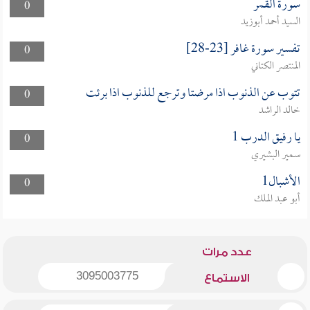
سورة القمر
0
السيد أحمد أبوزيد
تفسير سورة غافر [23-28]
0
المنتصر الكتاني
تتوب عن الذنوب اذا مرضتا وترجع للذنوب اذا برئت
0
خالد الراشد
يا رفيق الدرب 1
0
سمير البشيري
الأشبال1
0
أبو عبد الملك
عدد مرات
3095003775
الاستماع