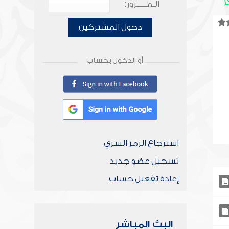
الـمـــــرور:
دخول المشتركين
أو الدخول بحساب
استرجاع الرمز السري
تسجيل عضو جديد
إعادة تفعيل حساب
البث المباشر