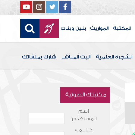
المكتبة
المواريث
بنين وبنات
الشجرة العلمية
البث المباشر
شارك بملفاتك
مكتبتك الصوتية
اسم
المستخدم:
كـلـــمـة