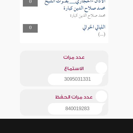
الأذان -الحجازي__ بصوت الشيخ
0
محمد صلاح الدين كبارة
محمد صلاح الدين كبارة
الليالي الخوالي
0
(...)
عدد مرات
الاستماع
3095031331
عدد مرات الحفظ
840019283