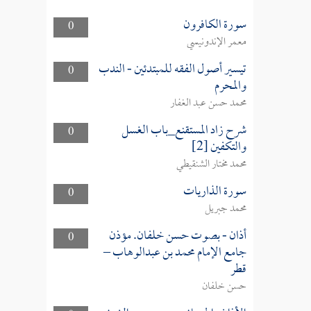
سورة الكافرون
0
معمر الإندونيسي
تيسير أصول الفقه للمبتدئين - الندب
0
والمحرم
محمد حسن عبد الغفار
شرح زاد المستقنع_باب الغسل
0
والتكفين [2]
محمد مختار الشنقيطي
سورة الذاريات
0
محمد جبريل
أذان - بصوت حسن خلفان. مؤذن
0
جامع الإمام محمد بن عبدالوهاب –
قطر
حسن خلفان