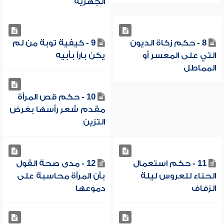
الجهرية
8 - حكم زكاة الديون
9 - كيفية توبة من لم
التي على المعسر أو
يكن باراً بأبيه
المماطل
10 - حكم قص المرأة
مقدم شعر رأسها بغرض
التزين
11 - حكم استعمال
12 - مدى صحة القول
الحناء للعروس ليلة
بأن المرأة محاسبة على
الزفاف
دموعها