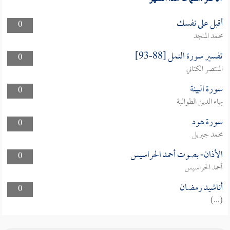
أقبل على نفسك
0
محمد المنجد
تفسير سورة النمل [88-93]
0
المنتصر الكتاني
سورة البينة
0
بهاء الدين الطوالبة
سورة هود
0
محمد جبريل
الأذان- بصوت أحمد الحراسيس
0
أحمد الحراسيس
أناشيد رمضان
0
(...)