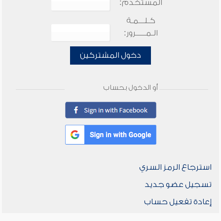
المستخدم:
كـلـــمـة
الـمـــــرور:
دخول المشتركين
أو الدخول بحساب
استرجاع الرمز السري
تسجيل عضو جديد
إعادة تفعيل حساب