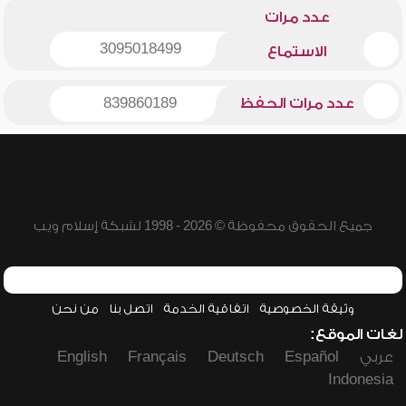
عدد مرات
3095018499
الاستماع
عدد مرات الحفظ
839860189
جميع الحقوق محفوظة © 2026 - 1998 لشبكة إسلام ويب
وثيقة الخصوصية
اتفاقية الخدمة
اتصل بنا
من نحن
لغات الموقع:
عربي
Español
Deutsch
Français
English
Indonesia