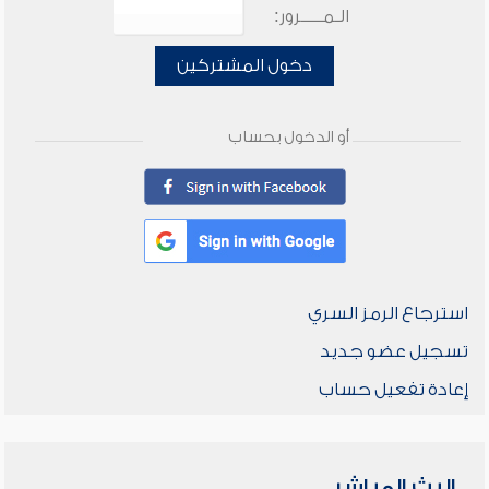
الـمـــــرور:
دخول المشتركين
أو الدخول بحساب
استرجاع الرمز السري
تسجيل عضو جديد
إعادة تفعيل حساب
البث المباشر