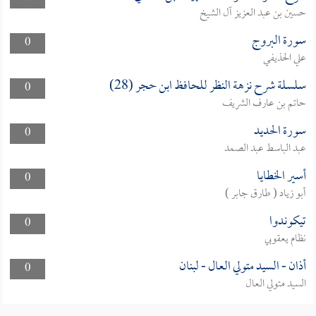
حسين بن عبد العزيز آل الشيخ
سورة البروج
0
علي الحذيفي
سلسلة شرح نزهة النظر للحافظ ابن حجر (28)
0
حاتم بن عارف الشريف
سورة الحديد
0
عبد الباسط عبد الصمد
أسير الخطايا
0
أبو زياد ( طارق جابر )
تيكوندوا
0
نظام يعقوبي
أذان - السيد متولي العال - لبنان
0
السيد متولي العال