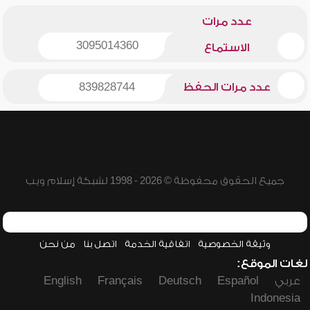
عدد مرات
3095014360
الاستماع
عدد مرات الحفظ
839828744
جميع الحقوق محفوظة © 2026 - 1998 لشبكة إسلام ويب
وثيقة الخصوصية
اتفاقية الخدمة
اتصل بنا
من نحن
لغات الموقع:
عربي
Español
Deutsch
Français
English
Indonesia