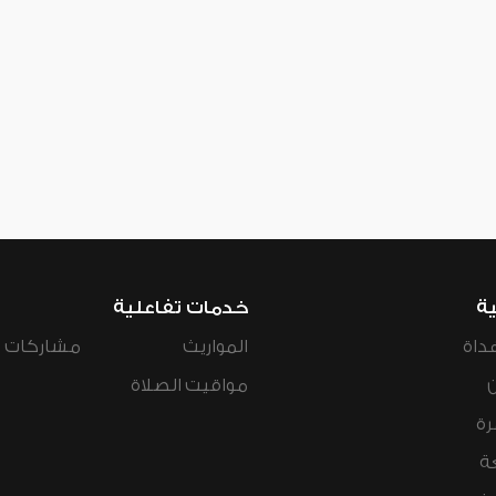
ية
خدمات تفاعلية
داة
المواريث
مشاركات ال
مواقيت الصلاة
رة
ة