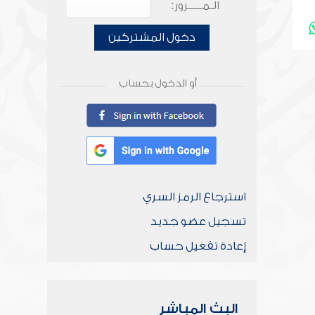
الـمـــــرور:
دخول المشتركين
أو الدخول بحساب
استرجاع الرمز السري
تسجيل عضو جديد
إعادة تفعيل حساب
البث المباشر