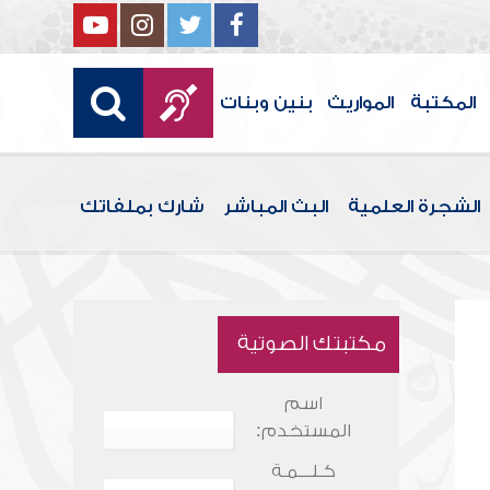
المكتبة
المواريث
بنين وبنات
الشجرة العلمية
البث المباشر
شارك بملفاتك
مكتبتك الصوتية
اسم
المستخدم:
كـلـــمـة