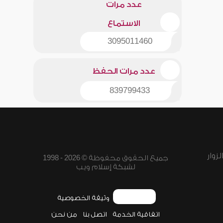
عدد مرات
الاستماع
3095011460
عدد مرات الحفظ
839799433
زوار
جميع الحقوق محفوظة © 2026 - 1998
لشبكة إسلام ويب
وثيقة الخصوصية
اتفاقية الخدمة
اتصل بنا
من نحن