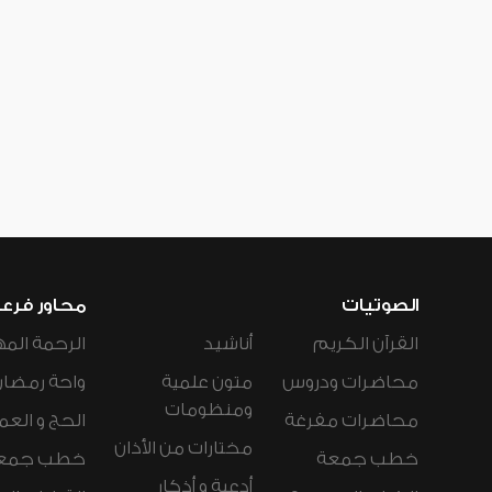
الصوتيات
محاور فرع
القرآن الكريم
أناشيد
الرحمة المه
محاضرات ودروس
متون علمية
واحة رمضان
ومنظومات
محاضرات مفرغة
الحج و العم
مختارات من الأذان
خطب جمعة
خطب جمع
أدعية و أذكار