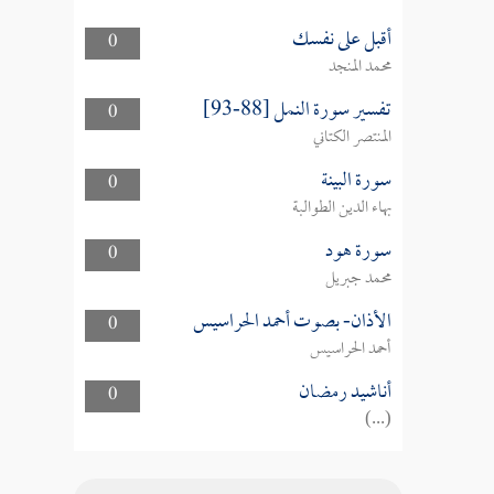
أقبل على نفسك
0
محمد المنجد
تفسير سورة النمل [88-93]
0
المنتصر الكتاني
سورة البينة
0
بهاء الدين الطوالبة
سورة هود
0
محمد جبريل
الأذان- بصوت أحمد الحراسيس
0
أحمد الحراسيس
أناشيد رمضان
0
(...)