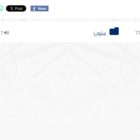
متون
7