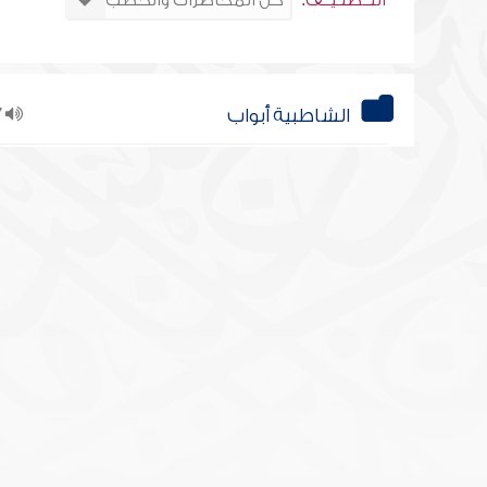
التــصنـيــف:
الشاطبية أبواب
77