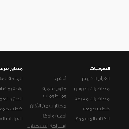
الصوتيات
محاور فرع
القرآن الكريم
أناشيد
الرحمة المه
محاضرات ودروس
متون علمية
واحة رمضان
ومنظومات
محاضرات مفرغة
الحج و العم
مختارات من الأذان
خطب جمعة
خطب جمع
أدعية و أذكار
الكتاب المسموع
القراءات ال
استراحة التسجيلات