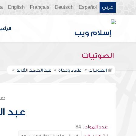
عربي
Español
Deutsch
Français
English
ia
الرئي
الصوتيات
الصوتيات
علماء ودعاة
عبد الحميد القريو
صف
عبد ال
عدد المواد :
84