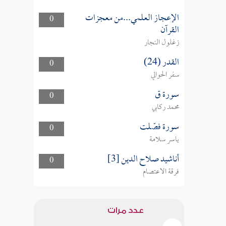
الإعجاز العلمي...من معجزات
0
القرآن
زغلول النجار
القدر (24)
0
سفر الحوالي
سورة ق
0
محمد ركابي
سورة فصّلت
0
ياسر سلامة
أناشيد صلاح الدين [3]
0
فرقة الاعتصام
عدد مرات