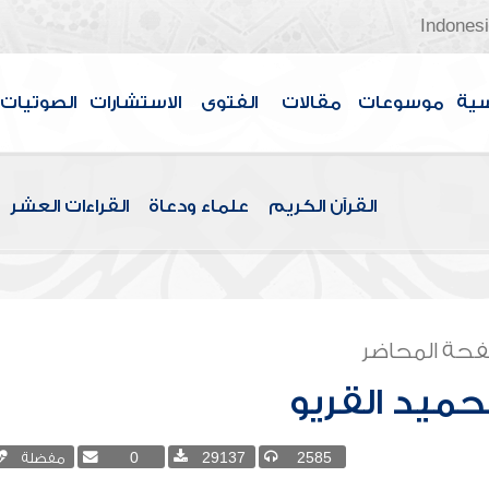
Indones
سية
موسوعات
مقالات
الفتوى
الاستشارات
الصوتيات
القرآن الكريم
علماء ودعاة
القراءات العشر
حة المحاضر
حميد القريو
2585
29137
0
مفضلة