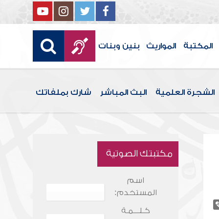
المكتبة
المواريث
بنين وبنات
الشجرة العلمية
البث المباشر
شارك بملفاتك
مكتبتك الصوتية
اسم
المستخدم:
كـلـــمـة