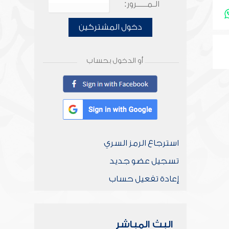
الـمـــــرور:
دخول المشتركين
أو الدخول بحساب
استرجاع الرمز السري
تسجيل عضو جديد
إعادة تفعيل حساب
البث المباشر