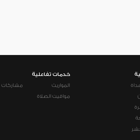
ية
خدمات تفاعلية
داة
المواريث
مشاركات ال
مواقيت الصلاة
رة
ة
عشر