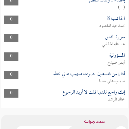
إمضاء .. ولدك المقصر
0
(...)
الحاكمية 8
0
محمد عبد المقصود
سورة الفلق
0
عبد الله الخليفي
المسؤولية
0
أيمن صيدح
أذان من فلسطين-بصوت صهيب هاني خطبا
0
صهيب هاني خطبا
إنك راجع للدنيا قلت لا أريد الرجوع
0
خالد الراشد
عدد مرات