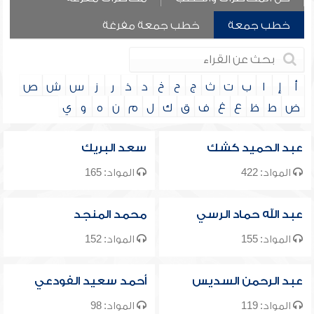
خطب جمعة
خطب جمعة مفرغة
أ
إ
ا
ب
ت
ث
ج
ح
خ
د
ذ
ر
ز
س
ش
ص
ض
ط
ظ
ع
غ
ف
ق
ك
ل
م
ن
ه
و
ي
عبد الحميد كشك
سعد البريك
المواد: 422
المواد: 165
عبد الله حماد الرسي
محمد المنجد
المواد: 155
المواد: 152
عبد الرحمن السديس
أحمد سعيد الفودعي
المواد: 119
المواد: 98