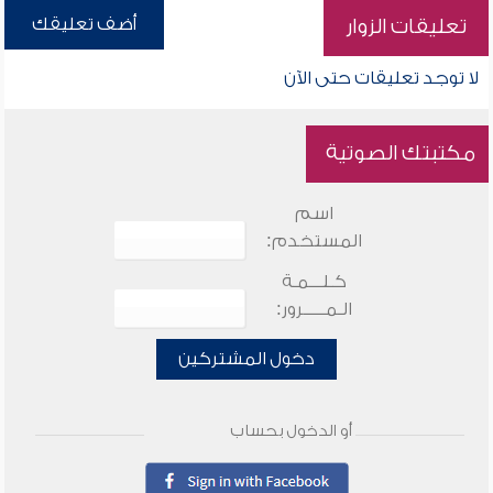
أضف تعليقك
تعليقات الزوار
لا توجد تعليقات حتى الآن
مكتبتك الصوتية
اسم
المستخدم:
كـلـــمـة
الـمـــــرور:
دخول المشتركين
أو الدخول بحساب