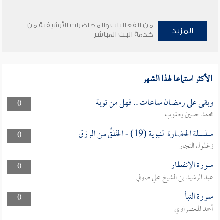
من الفعاليات والمحاضرات الأرشيفية من
المزيد
خدمة البث المباشر
الأكثر استماعا لهذا الشهر
وبقى على رمضان ساعات .. فهل من توبة
0
محمد حسين يعقوب
سلسلة الحضارة النبوية (19) - الخَلقُ من الرزق
0
زغلول النجار
سورة الإنفطار
0
عبد الرشيد بن الشيخ علي صوفي
سورة النبأ
0
أحمد المعصراوي