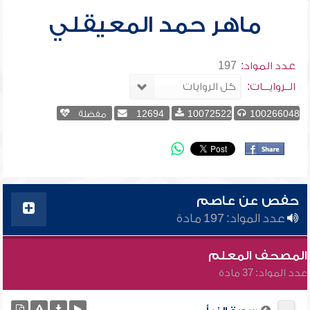
ماهر حمد المعيقلي
عدد المواد:
197
الــروايـــات:
100266048
10072522
12694
مفضلة
حفص عن عاصم
عدد المواد: 197 مادة
المصحف المعلم
عدد المواد: 37 مادة