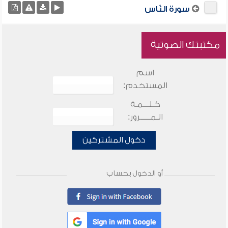
سورة النّاس
مكتبتك الصوتية
اسم
المستخدم:
كـلـــمـة
الـمـــــرور:
دخول المشتركين
أو الدخول بحساب