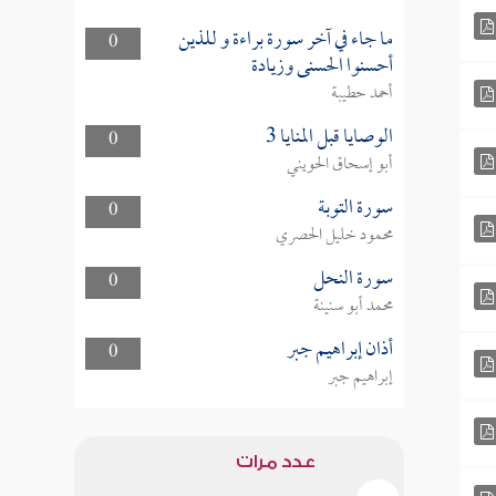
ما جاء في آخر سورة براءة و للذين
0
أحسنوا الحسنى وزيادة
أحمد حطيبة
الوصايا قبل المنايا 3
0
أبو إسحاق الحويني
سورة التوبة
0
محمود خليل الحصري
سورة النحل
0
محمد أبو سنينة
أذان إبراهيم جبر
0
إبراهيم جبر
عدد مرات