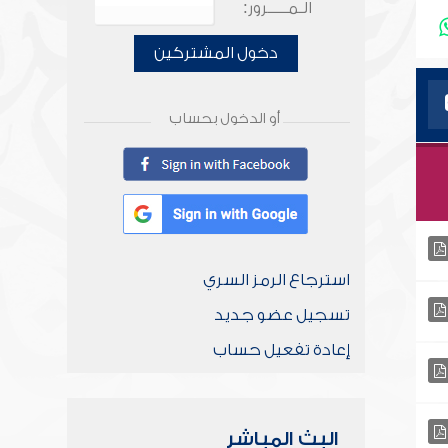
الـمـــــرور:
دخول المشتركين
أو الدخول بحساب
استرجاع الرمز السري
تسجيل عضو جديد
إعادة تفعيل حساب
البث المباشر