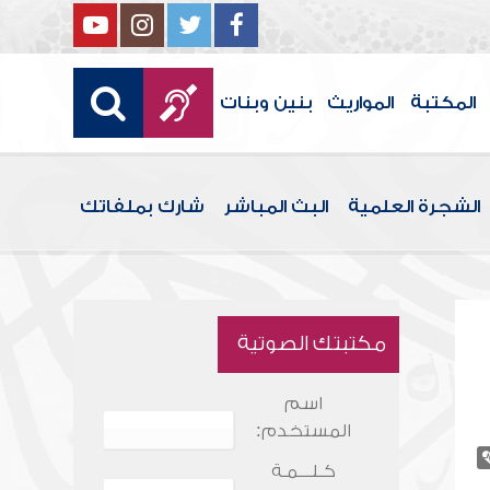
المكتبة
المواريث
بنين وبنات
الشجرة العلمية
البث المباشر
شارك بملفاتك
مكتبتك الصوتية
اسم
المستخدم:
كـلـــمـة