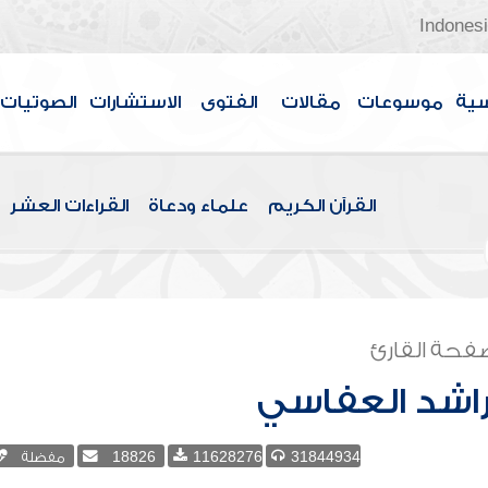
Indones
سية
موسوعات
مقالات
الفتوى
الاستشارات
الصوتيات
القرآن الكريم
علماء ودعاة
القراءات العشر
فحة القارئ
اشد العفاسي
31844934
11628276
18826
مفضلة