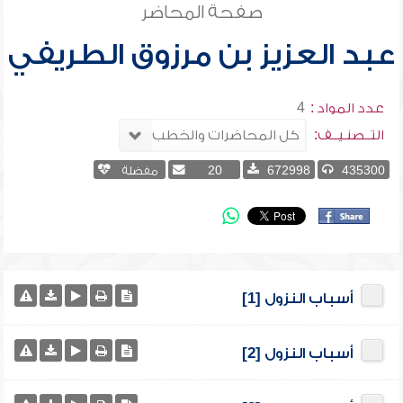
صفحة المحاضر
عبد العزيز بن مرزوق الطريفي
عدد المواد :
4
التــصنـيــف:
435300
672998
20
مفضلة
أسباب النزول [1]
أسباب النزول [2]