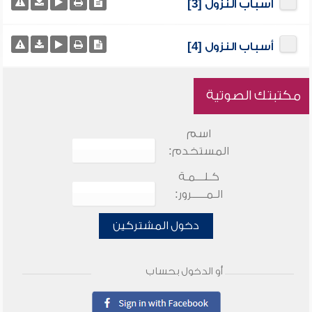
أسباب النزول [3]
أسباب النزول [4]
مكتبتك الصوتية
اسم
المستخدم:
كـلـــمـة
الـمـــــرور:
دخول المشتركين
أو الدخول بحساب