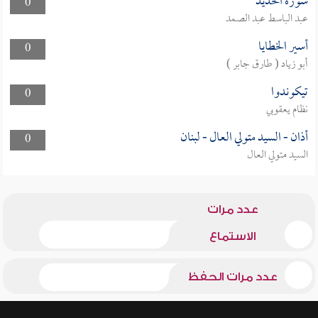
سورة الحديد
0
عبد الباسط عبد الصمد
أسير الخطايا
0
أبو زياد ( طارق جابر )
تيكوندوا
0
نظام يعقوبي
أذان - السيد متولي العال - لبنان
0
السيد متولي العال
عدد مرات
الاستماع
عدد مرات الحفظ