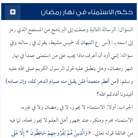
حكم الاستمناء في نهار رمضان
السؤال: الرسالة التالية وصلت إلى البرنامج من المستمع الذي رمز
إلى اسمه بـ : (س . ع
النبهان
)، خميس مشيط، يقول في رسالته وفي
سؤاله: إنني أود أن أعرف ماذا يجب على من استمنى عمداً في نهار
شهر رمضان، وهل ينطبق عليه قول الرسول الكريم صلى الله عليه
وسلم: (
من أفطر متعمداً فلن يقبل منه صيام الدهر كله، وإن صامه
)
أفيدونا أفادكم الله؟
الجواب: أولاً: الاستمناء لا يجوز، لا في رمضان ولا في غيره،
الاستمناء محرم ومنكر، عند جمهور أهل العلم لا يجوز فعله، لما فيه
من مخالفة قوله تعالى:
وَالَّذِينَ هُمْ لِفُرُوجِهِمْ حَافِظُونَ
*
إِلَّا عَلَى