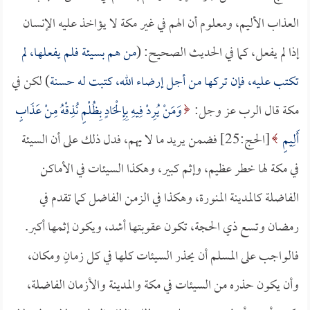
العذاب الأليم، ومعلوم أن الهم في غير مكة لا يؤاخذ عليه الإنسان
إذا لم يفعل، كما في الحديث الصحيح: (
من هم بسيئة فلم يفعلها، لم
تكتب عليه، فإن تركها من أجل إرضاء الله، كتبت له حسنة
) لكن في
مكة قال الرب عز وجل:
وَمَنْ يُرِدْ فِيهِ بِإِلْحَادٍ بِظُلْمٍ نُذِقْهُ مِنْ عَذَابٍ
أَلِيمٍ
[الحج:25] فضمن يريد ما لا يهم، فدل ذلك على أن السيئة
في مكة لها خطر عظيم، وإثم كبير، وهكذا السيئات في الأماكن
الفاضلة كالمدينة المنورة، وهكذا في الزمن الفاضل كما تقدم في
رمضان وتسع ذي الحجة، تكون عقوبتها أشد، ويكون إثمها أكبر.
فالواجب على المسلم أن يحذر السيئات كلها في كل زمانٍ ومكان،
وأن يكون حذره من السيئات في مكة والمدينة والأزمان الفاضلة،