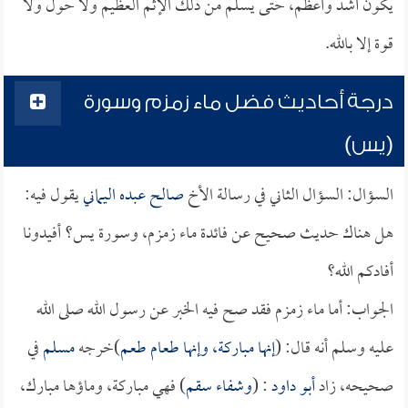
يكون أشد وأعظم، حتى يسلم من ذلك الإثم العظيم ولا حول ولا
قوة إلا بالله.
درجة أحاديث فضل ماء زمزم وسورة
(يس)
السؤال: السؤال الثاني في رسالة الأخ
صالح عبده اليماني
يقول فيه:
هل هناك حديث صحيح عن فائدة ماء زمزم، وسورة يس؟ أفيدونا
أفادكم الله؟
الجواب: أما ماء زمزم فقد صح فيه الخبر عن رسول الله صلى الله
عليه وسلم أنه قال: (
إنها مباركة، وإنها طعام طعم
)خرجه
مسلم
في
صحيحه، زاد
أبو داود
: (
وشفاء سقم
) فهي مباركة، وماؤها مبارك،