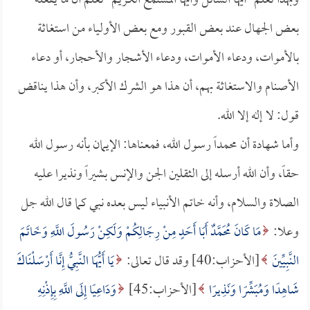
وبهذا تعلم -أيها السائل وأيها المستمع الكريم- تعلم أن ما يفعله
بعض الجهال عند بعض القبور ومع بعض الأولياء من استغاثة
بالأموات، ودعاء الأموات، ودعاء الأشجار والأحجار، أو دعاء
الأصنام والاستغاثة بهم، أن هذا هو الشرك الأكبر، وأن هذا يناقض
قول: لا إله إلا الله.
وأما شهادة أن محمداً رسول الله، فمعناها: الإيمان بأنه رسول الله
حقاً، وأن الله أرسله إلى الثقلين الجن والإنس بشيراً ونذيرا عليه
الصلاة والسلام، وأنه خاتم الأنبياء ليس بعده نبي كما قال الله جل
وعلا:
مَا كَانَ مُحَمَّدٌ أَبَا أَحَدٍ مِنْ رِجَالِكُمْ وَلَكِنْ رَسُولَ اللَّهِ وَخَاتَمَ
النَّبِيِّينَ
[الأحزاب:40] وقد قال تعالى:
يَا أَيُّهَا النَّبِيُّ إِنَّا أَرْسَلْنَاكَ
شَاهِدًا وَمُبَشِّرًا وَنَذِيرًا
[الأحزاب:45]
وَدَاعِيًا إِلَى اللَّهِ بِإِذْنِهِ