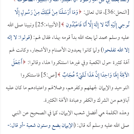
وَلَقَدْ بَعَثْنَا فِي كُلِّ أُمَّةٍ رَسُولًا أَنِ اُعْبُدُوا اللَّهَ وَاجْتَنِبُوا الطَّاغُوتَ
[النحل:36]، قال تعالى:
وَمَا أَرْسَلْنَا مِنْ قَبْلِكَ مِنْ رَسُولٍ إِلَّا
نُوحِي إِلَيْهِ أَنَّهُ لا إِلَهَ إِلَّا أَنَا فَاعْبُدُونِ
[الأنبياء:25] ونبينا صلى الله
عليه وسلم محمد لما بعثه الله بدأ قومه بهذا، فقال لهم: (
قولوا: لا إله
إلا الله تفلحوا
) ولما كانوا يعبدون الأصنام والأشجار، وكانت لهم
آلهة كثيرة حول الكعبة وفي غيرها استنكروا هذا، وقالوا:
أَجَعَلَ
الآلِهَةَ إِلَهًا وَاحِدًا إِنَّ هَذَا لَشَيْءٌ عُجَابٌ
[ص:5] فاستنكروا
التوحيد والإيمان لجهلهم وكفرهم، وضلالهم واعتيادهم ما كان عليه
آباؤهم من الشرك والكفر وعبادة الآلهة الكثيرة.
وهذه الكلمة هي أفضل شعب الإيمان، كما في الصحيح عن النبي
صلى الله عليه وسلم أنه قال: (
الإيمان بضع وستون شعبة -أو قال:-