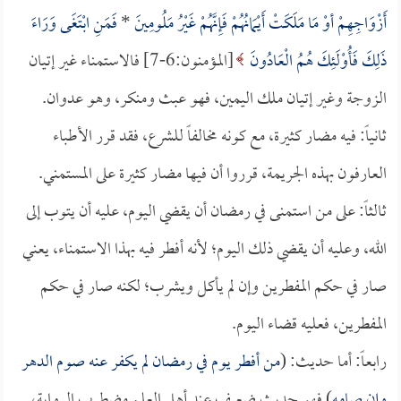
أَزْوَاجِهِمْ أوْ مَا مَلَكَتْ أَيْمَانُهُمْ فَإِنَّهُمْ غَيْرُ مَلُومِينَ
*
فَمَنِ ابْتَغَى وَرَاءَ
ذَلِكَ فَأُوْلَئِكَ هُمُ الْعَادُونَ
[المؤمنون:6-7] فالاستمناء غير إتيان
الزوجة وغير إتيان ملك اليمين، فهو عبث ومنكر، وهو عدوان.
ثانياً: فيه مضار كثيرة، مع كونه مخالفاً للشرع، فقد قرر الأطباء
العارفون بهذه الجريمة، قرروا أن فيها مضار كثيرة على المستمني.
ثالثاً: على من استمنى في رمضان أن يقضي اليوم، عليه أن يتوب إلى
الله، وعليه أن يقضي ذلك اليوم؛ لأنه أفطر فيه بهذا الاستمناء، يعني
صار في حكم المفطرين وإن لم يأكل ويشرب؛ لكنه صار في حكم
المفطرين، فعليه قضاء اليوم.
رابعاً: أما حديث: (
من أفطر يوم في رمضان لم يكفر عنه صوم الدهر
وإن صامه
) فهو حديث ضعيف عند أهل العلم مضطرب الرواية،