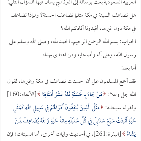
العربية السعودية بعث برسالة إلى البرنامج يسأل فيها السؤال التالي:
هل تضاعف السيئة في مكة مثلما تضاعف الحسنة؟ ولماذا تضاعف
في مكة دون غيرها، أفيدونا أفادكم الله؟
الجواب: بسم الله الرحمن الرحيم، الحمد لله، وصلى الله وسلم على
رسول الله، وعلى آله وأصحابه ومن اهتدى بهداه.
أما بعد:
فقد أجمع المسلمون على أن الحسنات تضاعف في مكة وغيرها، لقول
الله جل وعلا:
مَنْ جَاءَ بِالْحَسَنَةِ فَلَهُ عَشْرُ أَمْثَالِهَا
[الأنعام:160]
ولقوله سبحانه:
مثَلُ الَّذِينَ يُنفِقُونَ أَمْوَالَهُمْ فِي سَبِيلِ اللَّهِ كَمَثَلِ
حَبَّةٍ أَنْبَتَتْ سَبْعَ سَنَابِلَ فِي كُلِّ سُنْبُلَةٍ مِائَةُ حَبَّةٍ وَاللَّهُ يُضَاعِفُ لِمَنْ
يَشَاءُ
[البقرة:261]، في أحاديث وآيات أخرى، أما السيئات؛ فإن