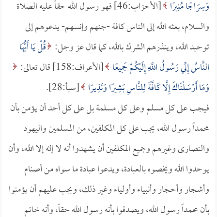
وَسِرَاجًا مُنِيرًا
[الأحزاب:46] فهو رسول الله حقاً عليه الصلاة
والسلام، بعثه الله إلى الناس كافة -جنهم وإنسهم- يدعوهم إلى
توحيد الله، وينذرهم الشرك بالله، كما قال عز وجل:
قُلْ يَا أَيُّهَا
النَّاسُ إِنِّي رَسُولُ اللَّهِ إِلَيْكُمْ جَمِيعًا
[الأعراف:158] قال تعالى:
وَمَا أَرْسَلْنَاكَ إِلَّا كَافَّةً لِلنَّاسِ بَشِيرًا وَنَذِيرًا
[سبأ:28].
فيجب على كل مسلم وعلى كل مسلمة بل على كل أحد أن يؤمن بأن
محمداً رسول الله، يجب على كل المكلفين، من المسلمين واليهود
والنصارى وغيرهم وجميع المكلفين أن يشهدوا أنه لا إله إلا الله، وأن
يوحدوا الله ويخصوه بالعبادة، ويدعوا عبادة ما سواه من أصنام
وأشجار وأحجار وأنبياء وأولياء وغير ذلك، ويجب عليهم أن يؤمنوا
بأن محمداً رسول الله، ويصدقوا بأنه رسول الله حقاً، وأنه خاتم