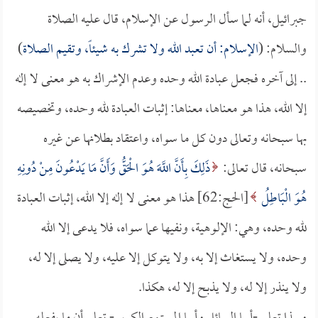
جبرائيل، أنه لما سأل الرسول عن الإسلام، قال عليه الصلاة
والسلام: (
الإسلام: أن تعبد الله ولا تشرك به شيئاً، وتقيم الصلاة
)
.. إلى آخره فجعل عبادة الله وحده وعدم الإشراك به هو معنى لا إله
إلا الله، هذا هو معناها، معناها: إثبات العبادة لله وحده، وتخصيصه
بها سبحانه وتعالى دون كل ما سواه، واعتقاد بطلانها عن غيره
سبحانه، قال تعالى:
ذَلِكَ بِأَنَّ اللَّهَ هُوَ الْحَقُّ وَأَنَّ مَا يَدْعُونَ مِنْ دُونِهِ
هُوَ الْبَاطِلُ
[الحج:62] هذا هو معنى لا إله إلا الله، إثبات العبادة
لله وحده، وهي: الإلوهية، ونفيها عما سواه، فلا يدعى إلا الله
وحده، ولا يستغاث إلا به، ولا يتوكل إلا عليه، ولا يصلى إلا له،
ولا ينذر إلا له، ولا يذبح إلا له، هكذا.