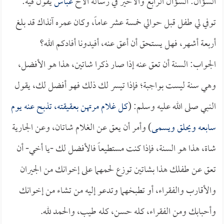
السؤال: السؤال الرابع والأخير في رسالة الأخ
عباس
يقول فيه:
توفي لي طفل قبل حوالي خمسة عشر عاماً، وكان عمره آنذاك قد بلغ
أربعة أشهر، فهل يستحق أن أعق عنه، أفيدونا أفادكم الله؟
الجواب: السنة أن تعق عنه إذا صار ذكرا شاتين، هذا هو الأفضل،
وهي سنة ليست بواجبة؛ فإذا تيسر لك ذلك فهو أفضل لك، يقول
النبي صلى الله عليه وسلم: (
كل غلام مرتهن بعقيقته، تذبح عنه يوم
سابعه ويحلق ويسمى
) وأمر أن يعق عن الغلام شاتان، وعن الجارية
شاة، هذا هو السنة، فإذا كنت مستطيعاً فالأفضل لك -يا أخي- أن
تعق عن طفلك هذا بشاتين توزع لحمهما على إخوانك من الجيران
والأقارب والفقراء، أو تطبخهما وتدعو إليه من تشاء من إخوانك
وأحبابك ومن الفقراء، كله حسن، كله طيب، والحمد لله.