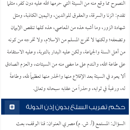
النصوح مما وقع منه من السيئة التي حرمها الله عليه دون كفر، مثلما
تقدم: الزنا والسرقة، والعقوق للوالدين، واليمين الكاذبة، ومثل
شهادة الزور، وما أشبه هذه من المعاصي، هذه كلها تنقص الإيمان
وتضعفه؛ ولكنها لا تخرج المسلم من الإسلام، ولا تخرجه من كونه
من أهل السنة والجماعة، ولكن عليه البدار بالتوبة، وعليه الاستقامة
على طاعة الله، والندم على ما مضى منه من السيئات، والعزم الصادق
ألا يعود في السيئة بعد الإقلاع منها والحذر منها تعظيماً لله، وطاعةً
له، ورغبةً في ثوابه، وحذراً من عقابه سبحانه وتعالى.
حكم تهريب السلع بدون إذن الدولة
السؤال: المستمع (أ. ش. م) مصري العنوان: قنا الوقف، بعث