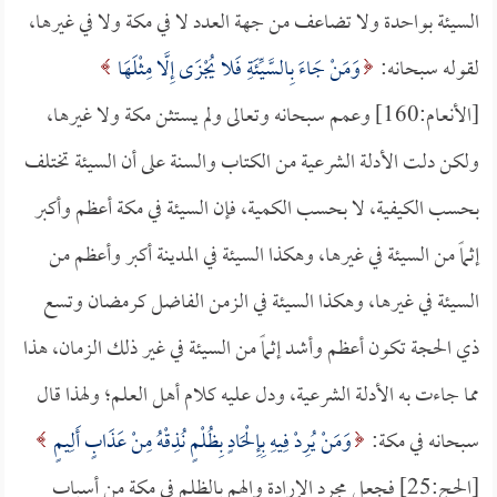
السيئة بواحدة ولا تضاعف من جهة العدد لا في مكة ولا في غيرها،
لقوله سبحانه:
وَمَنْ جَاءَ بِالسَّيِّئَةِ فَلا يُجْزَى إِلَّا مِثْلَهَا
[الأنعام:160] وعمم سبحانه وتعالى ولم يستثن مكة ولا غيرها،
ولكن دلت الأدلة الشرعية من الكتاب والسنة على أن السيئة تختلف
بحسب الكيفية، لا بحسب الكمية، فإن السيئة في مكة أعظم وأكبر
إثماً من السيئة في غيرها، وهكذا السيئة في المدينة أكبر وأعظم من
السيئة في غيرها، وهكذا السيئة في الزمن الفاضل كرمضان وتسع
ذي الحجة تكون أعظم وأشد إثماً من السيئة في غير ذلك الزمان، هذا
مما جاءت به الأدلة الشرعية، ودل عليه كلام أهل العلم؛ ولهذا قال
سبحانه في مكة:
وَمَنْ يُرِدْ فِيهِ بِإِلْحَادٍ بِظُلْمٍ نُذِقْهُ مِنْ عَذَابٍ أَلِيمٍ
[الحج:25] فجعل مجرد الإرادة والهم بالظلم في مكة من أسباب