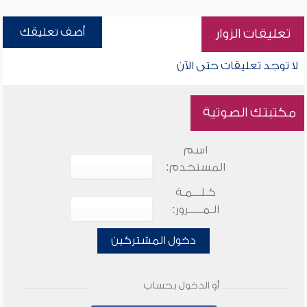
أضف تعليقك
تعليقات الزوار
لا توجد تعليقات حتى الآن
مكتبتك الصوتية
اسم
المستخدم:
كـلـــمـة
الـمـــــرور:
دخول المشتركين
أو الدخول بحساب