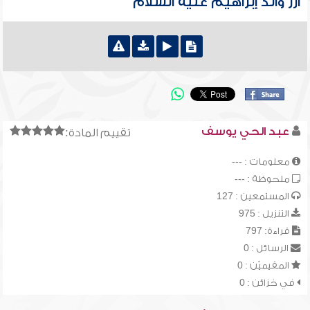
آزر والد إبراهيم عليه السلام
عبد الحي يوسف
تقييم المادة:
معلومات : ---
ملحوظة : ---
المستمعين : 127
التنزيل : 975
قراءة: 797
الرسائل : 0
المقيميّن : 0
في خزائن : 0