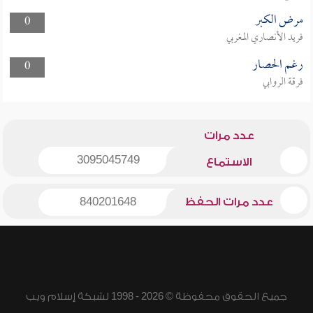
مرض الكبر
0
فريد الأنصاري المغربي
رغم الحصار
0
فرقة الروابي
عدد مرات
3095045749
الاستماع
عدد مرات الحفظ
840201648
جميع الحقوق محفوظة © 2026 - 1998 لشبكة إسلام ويب