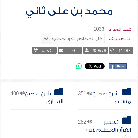
محمد بن على ثاني
عدد المواد :
1033
التــصنـيــف:
11287
209578
0
مفضلة
شرح صحيح
351
شرح صحيح
400
مسلم
البخاري
تفسير
282
القرآن العظيم لابن
كثير