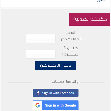
مكتبتك الصوتية
اسم
المستخدم:
كـلـــمـة
الـمـــــرور:
دخول المشتركين
أو الدخول بحساب