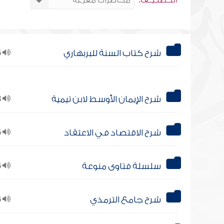
التــصنـيــف:
شرح كتاب السنة للبربهاري
16
شرح الإيمان الأوسط لابن تيمية
18
شرح الاقتصاد في الاعتقاد
15
سلسلة فتاوى منوعة
26
شرح جامع الترمذي
16