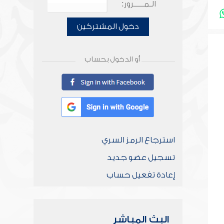
الـمـــــرور:
دخول المشتركين
أو الدخول بحساب
استرجاع الرمز السري
تسجيل عضو جديد
إعادة تفعيل حساب
البث المباشر