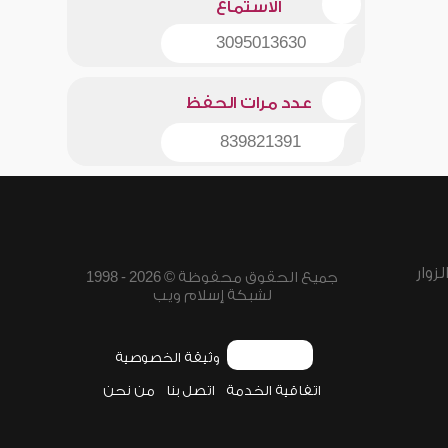
الاستماع
3095013630
عدد مرات الحفظ
839821391
زوار
جميع الحقوق محفوظة © 2026 - 1998
لشبكة إسلام ويب
وثيقة الخصوصية
اتفاقية الخدمة
اتصل بنا
من نحن