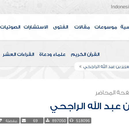
Indones
سية
موسوعات
مقالات
الفتوى
الاستشارات
الصوتيات
القرآن الكريم
علماء ودعاة
القراءات العشر
عزيز بن عبد الله الراجحي
حة المحاضر
ن عبد الله الراجحي
518096
897050
69
مفضلة