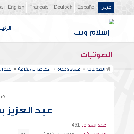
عربي
Español
Deutsch
Français
English
ia
الرئي
الصوتيات
الصوتيات
علماء ودعاة
محاضرات مفرغة
عبد ال
صف
عبد العزيز ب
عدد المواد :
451