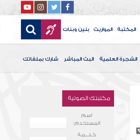
المكتبة
المواريث
بنين وبنات
الشجرة العلمية
البث المباشر
شارك بملفاتك
مكتبتك الصوتية
اسم
المستخدم:
كـلـــمـة