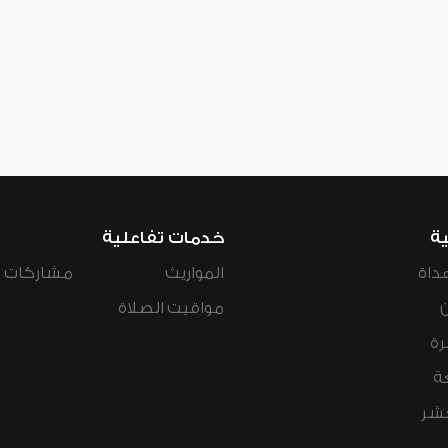
ية
خدمات تفاعلية
داة
المواريث
مشاركات ال
مواقيت الصلاة
رة
ة
عشر