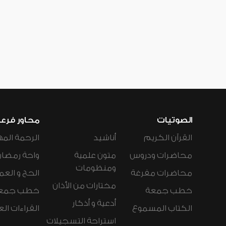
الصوتيات
محاور فرع
القرآن الكريم
أناشيد
الرحمة المه
محاضرات ودروس
متون علمية
واحة رمضان
ومنظومات
محاضرات مفرغة
الحج و العم
مختارات من الأذان
خطب جمعة
خطب جمع
أدعية و أذكار
الكتاب المسموع
القراءات ال
استراحة التسجيلات