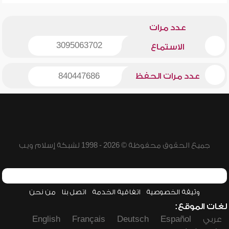
عدد مرات
3095063702
الاستماع
عدد مرات الحفظ
840447686
جميع الحقوق محفوظة © 2026 - 1998 لشبكة إسلام ويب
وثيقة الخصوصية
اتفاقية الخدمة
اتصل بنا
من نحن
لغات الموقع:
عربي
Español
Deutsch
Français
English