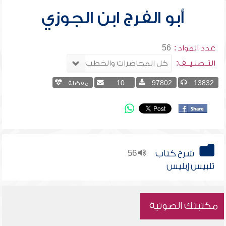
أبو الفرج ابن الجوزي
عدد المواد :
56
التــصنـيــف:
13832
97802
10
مفضلة
شرح كتاب
56
تلبيس إبليس
مكتبتك الصوتية