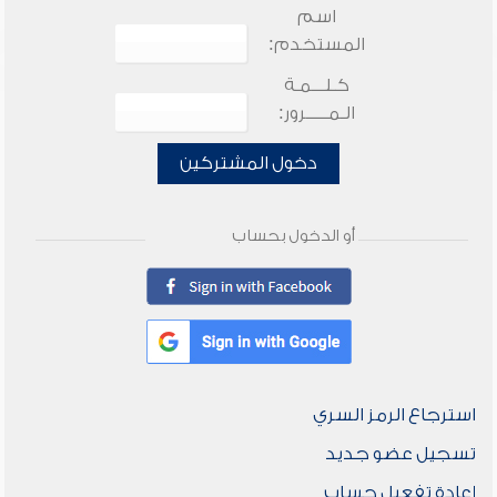
اسم
المستخدم:
كـلـــمـة
الـمـــــرور:
دخول المشتركين
أو الدخول بحساب
استرجاع الرمز السري
تسجيل عضو جديد
إعادة تفعيل حساب