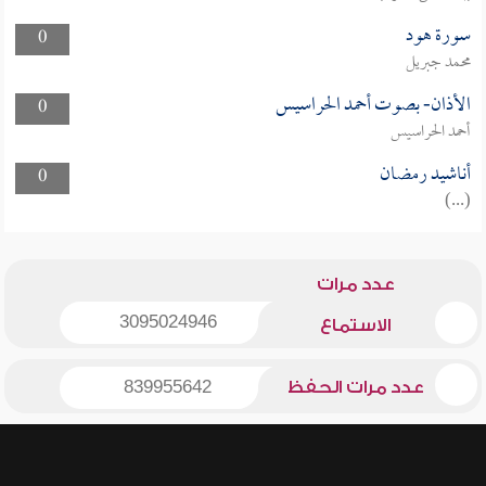
سورة هود
0
محمد جبريل
الأذان- بصوت أحمد الحراسيس
0
أحمد الحراسيس
أناشيد رمضان
0
(...)
عدد مرات
3095024946
الاستماع
عدد مرات الحفظ
839955642