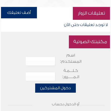
أضف تعليقك
تعليقات الزوار
لا توجد تعليقات حتى الآن
مكتبتك الصوتية
اسم
المستخدم:
كـلـــمـة
الـمـــــرور:
دخول المشتركين
أو الدخول بحساب