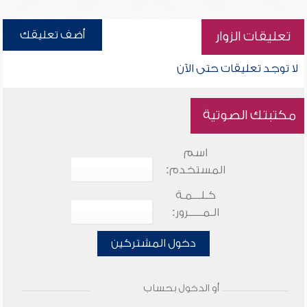
أضف تعليقك
تعليقات الزوار
لا توجد تعليقات حتى الآن
مكتبتك الصوتية
اسم
المستخدم:
كـلـــمـة
الـمـــــرور:
دخول المشتركين
أو الدخول بحساب