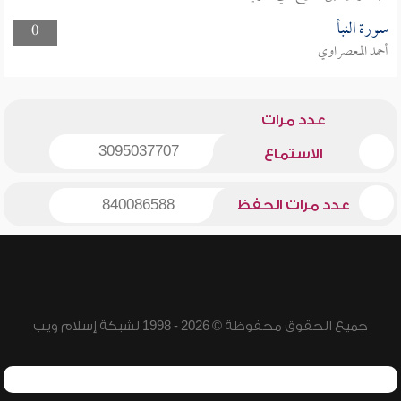
سورة النبأ
0
أحمد المعصراوي
عدد مرات
3095037707
الاستماع
عدد مرات الحفظ
840086588
جميع الحقوق محفوظة © 2026 - 1998 لشبكة إسلام ويب