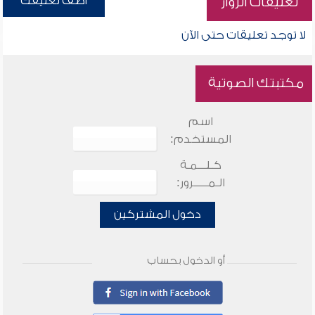
أضف تعليقك
تعليقات الزوار
لا توجد تعليقات حتى الآن
مكتبتك الصوتية
اسم
المستخدم:
كـلـــمـة
الـمـــــرور:
دخول المشتركين
أو الدخول بحساب