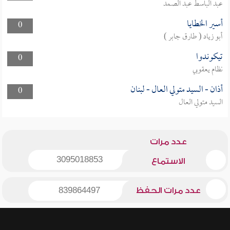
عبد الباسط عبد الصمد
أسير الخطايا
0
أبو زياد ( طارق جابر )
تيكوندوا
0
نظام يعقوبي
أذان - السيد متولي العال - لبنان
0
السيد متولي العال
عدد مرات
3095018853
الاستماع
عدد مرات الحفظ
839864497