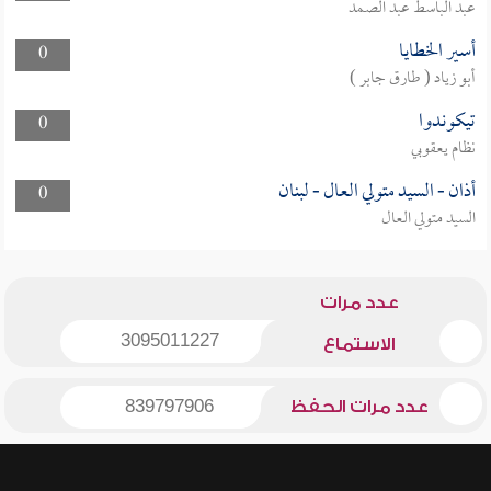
عبد الباسط عبد الصمد
أسير الخطايا
0
أبو زياد ( طارق جابر )
تيكوندوا
0
نظام يعقوبي
أذان - السيد متولي العال - لبنان
0
السيد متولي العال
عدد مرات
3095011227
الاستماع
عدد مرات الحفظ
839797906