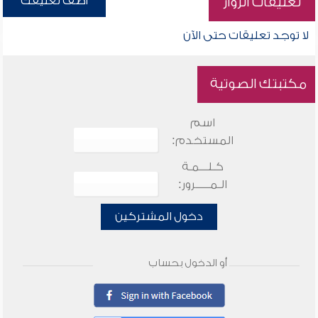
أضف تعليقك
تعليقات الزوار
لا توجد تعليقات حتى الآن
مكتبتك الصوتية
اسم
المستخدم:
كـلـــمـة
الـمـــــرور:
دخول المشتركين
أو الدخول بحساب