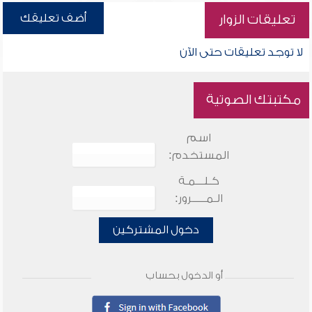
أضف تعليقك
تعليقات الزوار
لا توجد تعليقات حتى الآن
مكتبتك الصوتية
اسم
المستخدم:
كـلـــمـة
الـمـــــرور:
دخول المشتركين
أو الدخول بحساب