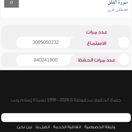
سورة الفلق
0
مصطفى غربي
عدد مرات
3095050232
الاستماع
عدد مرات الحفظ
840241900
جميع الحقوق محفوظة © 2026 - 1998 لشبكة إسلام ويب
وثيقة الخصوصية
اتفاقية الخدمة
اتصل بنا
من نحن