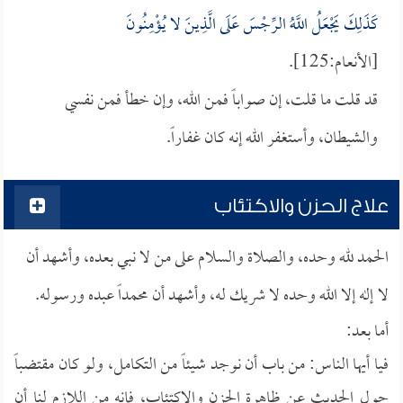
كَذَلِكَ يَجْعَلُ اللَّهُ الرِّجْسَ عَلَى الَّذِينَ لا يُؤْمِنُونَ
[الأنعام:125].
قد قلت ما قلت، إن صواباً فمن الله، وإن خطأ فمن نفسي
والشيطان، وأستغفر الله إنه كان غفاراً.
علاج الحزن والاكتئاب
الحمد لله وحده، والصلاة والسلام على من لا نبي بعده، وأشهد أن
لا إله إلا الله وحده لا شريك له، وأشهد أن محمداً عبده ورسوله.
أما بعد:
فيا أيها الناس: من باب أن نوجد شيئاً من التكامل، ولو كان مقتضباً
حول الحديث عن ظاهرة الحزن والاكتئاب، فإنه من اللازم لنا أن