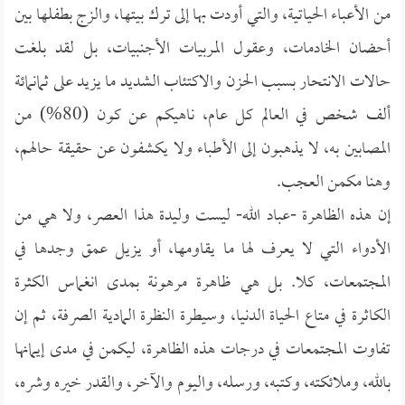
من الأعباء الحياتية، والتي أودت بها إلى ترك بيتها، والزج بطفلها بين
أحضان الخادمات، وعقول المربيات الأجنبيات، بل لقد بلغت
حالات الانتحار بسبب الحزن والاكتئاب الشديد ما يزيد على ثمانمائة
ألف شخص في العالم كل عام، ناهيكم عن كون (80%) من
المصابين به، لا يذهبون إلى الأطباء ولا يكشفون عن حقيقة حالهم،
وهنا مكمن العجب.
إن هذه الظاهرة -عباد الله- ليست وليدة هذا العصر، ولا هي من
الأدواء التي لا يعرف لها ما يقاومها، أو يزيل عمق وجدها في
المجتمعات، كلا. بل هي ظاهرة مرهونة بمدى انغماس الكثرة
الكاثرة في متاع الحياة الدنيا، وسيطرة النظرة المادية الصرفة، ثم إن
تفاوت المجتمعات في درجات هذه الظاهرة، ليكمن في مدى إيمانها
بالله، وملائكته، وكتبه، ورسله، واليوم والآخر، والقدر خيره وشره،