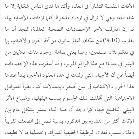
الآفات النفسية انتشاراً في العالم، وأكثرها لدى الناس شكاية إلا ما
شاء الله، وهي لا تزال في ازدياد ملحوظ كلما ازدادت الإصابة بها،
ثم إن المترقب لآخر الإحصائيات الصحية العالمية، ليجد أن ما
يقارب (10%) من سكان العالم يعانون من آفة الحزن والاكتئاب بما
في ذلكم بلاد المسلمين، وهذا يعني بداهة: وجود مئات الملايين من
البشر في معاناة مع هذا الواقع المرير، وقد أسفرت هذه الإحصاءات
أيضاً عن أن الأجيال التي ولدت في هذه العقود الأخيرة يبدأ عندها
هذا الحزن والاكتئاب في سن أصغر وبمعدلات أكبر، نظراً للعوامل
الاجتماعية التي تخللت تلك الجسوم بسبب تهلهلها، وضياع الأثر
البيئي الناضج فيها، كما وجد أن هذا الداء ينتشر بشكل عام بين
الإناث أكثر من انتشاره بين الذكور، بنسبة تصل إلى الضعف تقريباً
وذلك بسبب فقدان الوظيفة الحقيقية للمرأة، وتحميلها ما لا تطيقه،