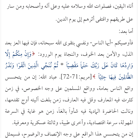
أتاه اليقين، فصلوات الله وسلامه عليه وعلى آله وأصحابه ومن سار
على طريقهم واقتفى أثرهم إلى يوم الدين.
أما بعد:
فأوصيكم -أيها الناس- ونفسي بتقوى الله سبحانه، فإن فيها العز بعد
الذل، والأمن بعد الخوف، والنجاة يوم الورود:
وَإِنْ مِنْكُمْ إِلَّا
وَارِدُهَا كَانَ عَلَى رَبِّكَ حَتْماً مَقْضِيّاً
*
ثُمَّ نُنَجِّي الَّذِينَ اتَّقَوْا وَنَذَرُ
الظَّالِمِينَ فِيهَا جِثِيّاً
[مريم:71-72]. عباد الله: إن من يتحسس
واقع الناس بعامة، وواقع المسلمين على وجه الخصوص، في زمن
كثرت فيه المعارف وقل فيه العارف، زمن بلغت آليته أوج تقدمها،
ونالت الحاضرة المادية فيه شأواً بالغاً، زمن هو غاية في السرعة
المهولة، سرعة اقتصادية، وأخرى طبية، وثالثة عسكرية ومعرفية.
إن من يتحسس هذا الواقع على وجه الإنصاف والوضوح، فسيمثل