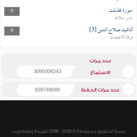
سورة فصّلت
0
ياسر سلامة
أناشيد صلاح الدين [3]
0
فرقة الاعتصام
عدد مرات
3095006243
الاستماع
عدد مرات الحفظ
839749089
جميع الحقوق محفوظة © 2026 - 1998 لشبكة إسلام ويب