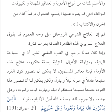
والأسلم لمئات من أنواع الأدوية والعقاقير المهدئة والكيوفات
المؤقتة، التي قد يتعود عليها الجسم، فتتحول مرضاً أفتك من
الحزن والاكتئاب ذاته.
ثم إن العلاج الشرعي الروحاني على وجه العموم قد يفوق
العلاج السريري لهذه الظاهرة الفتاكة بمرات كثيرة.
وإذا كان هناك برامج في الطب النفسي تشير أن في السباحة
المائية، ومزاولة الأعمال المنزلية بصفة متكررة، علاج لهذه
الأزمة، فإننا معاشر المسلمين، لا يمكن أن نتصور كون الفرد
سابحاً عاملاً في منزله ليلاً ونهاراً، ولكن يمكن لنا أن نتصور هذا
الفرد، متعبداً مسبحاً مستغفراً، ليله ونهاره، قيامه وقعوده، وعلى
جنبه، ولا جرم، فقد وصف الله أولي الألباب بقوله:
الَّذِينَ
يَذْكُرُونَ اللَّهَ قِيَاماً وَقُعُوداً وَعَلَى جُنُوبِهِمْ
[آل عمران:191]