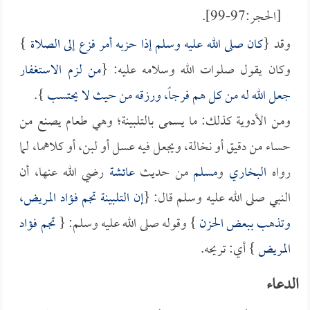
[الحجر:97-99].
وقد {
كان صلى الله عليه وسلم إذا حزبه أمر فزع إلى الصلاة
}
وكان يقول صلوات الله وسلامه عليه: {
من لزم الاستغفار
جعل الله له من كل هم فرجاً، ورزقه من حيث لا يحتسب
}.
ومن الأدوية كذلك: ما يسمى بالتلبينة؛ وهي طعام يصنع من
حساء من دقيق أو نخالة، ويجعل فيه عسل أو لبن، أو كلاهما، لما
رواه
البخاري
و
مسلم
من حديث
عائشة
رضي الله عنها، أن
النبي صلى الله عليه وسلم قال: {
إن التلبينة تجم فؤاد المريض،
وتذهب ببعض الحزن
} وقوله صلى الله عليه وسلم: {
تجم فؤاد
المريض
} أي: تريحه.
الدعاء