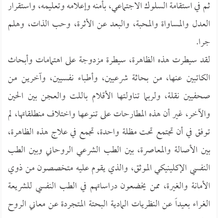
ثم في استقامة السلوك الاجتماعي، بأمنه وإعلامه وتعليمه، واستقرار
العدل والمساواة والمحبة، والبعد عن الأثرة، وحب الذات، وهلم
جرا.
لقد سيطرت هذه الظاهرة، سيطرة مزدوجة على اهتمامات وأبحاث
الكاتبين عنها، من بحاثة شرعيين، وأطباء نفسيين، وآخرين من
صحفيين نقلة، ولربما تناولتها الأقلام باللت والعجن بين الحين
والآخر، غير أن هذه المطارحات على تنوعها واختلاف منطلقاتها، لم
توفق في أن تجتمع تحت مظلة واحدة، تجمع في علاج هذه الظاهرة،
بين الأصالة والمعاصرة، بين الطب الشرعي الروحاني وبين الطب
النفسي الإكلينيكي الموثق، والذي يقوم عليه متخصصون من ذوي
الأمانة والغيرة، ممن يخضعون دراساتهم في الطب النفسي للشريعة
الغراء بعيداً عن النظريات المادية البحتة المتجردة عن معاني الروح