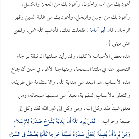
أعوذ بك من الهم والحزن، وأعوذ بك من العجز والكسل،
وأعوذ بك من الجبن والبخل، وأعوذ بك من غلبة الدين وقهر
الرجال، قال
أبو أمامة
: ففعلت ذلك، فأذهب الله همي، وقضى
عني ديني }.
هذه بعض الأسباب لا كلها، وقد رأينا صلتها الوثيقة بما جاء
التحذير عنه في ملتنا السمحة، ومنهاجنا الأغر، في حين أن جماع
هذه الأسباب: هو البعد عن هداية الله، والاستقامة على طريقه،
والتعلق بالأسباب الدنيوية، بعيداً عن مسببها سبحانه، ومن
تعلق شيئاً فقد وكل إليه، ومن وكل إلى غير الله فقد وكل إلى
ضيعة وخراب:
فَمَنْ يُرِدِ اللَّهُ أَنْ يَهْدِيَهُ يَشْرَحْ صَدْرَهُ لِلإِسْلامِ
وَمَنْ يُرِدْ أَنْ يُضِلَّهُ يَجْعَلْ صَدْرَهُ ضَيِّقاً حَرَجاً كَأَنَّمَا يَصَّعَّدُ فِي السَّمَاءِ