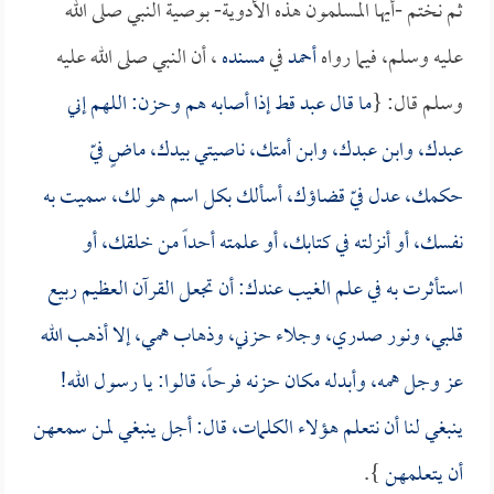
ثم نختم -أيها المسلمون هذه الأدوية- بوصية النبي صلى الله
عليه وسلم، فيما رواه
أحمد
في
مسنده
، أن النبي صلى الله عليه
وسلم قال: {
ما قال عبد قط إذا أصابه هم وحزن: اللهم إني
عبدك، وابن عبدك، وابن أمتك، ناصيتي بيدك، ماضٍ فيّ
حكمك، عدل فيّ قضاؤك، أسألك بكل اسم هو لك، سميت به
نفسك، أو أنزلته في كتابك، أو علمته أحداً من خلقك، أو
استأثرت به في علم الغيب عندك: أن تجعل القرآن العظيم ربيع
قلبي، ونور صدري، وجلاء حزني، وذهاب همي، إلا أذهب الله
عز وجل همه، وأبدله مكان حزنه فرحاً، قالوا: يا رسول الله!
ينبغي لنا أن نتعلم هؤلاء الكلمات، قال: أجل ينبغي لمن سمعهن
أن يتعلمهن
}.