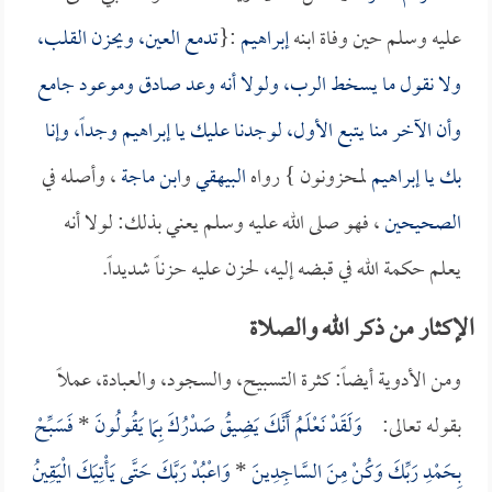
عليه وسلم حين وفاة ابنه
إبراهيم
:{
تدمع العين، ويحزن القلب،
ولا نقول ما يسخط الرب، ولولا أنه وعد صادق وموعود جامع
وأن الآخر منا يتبع الأول، لوجدنا عليك يا
إبراهيم
وجداً، وإنا
بك يا
إبراهيم
لمحزونون } رواه
البيهقي
و
ابن ماجة
، وأصله في
الصحيحين
، فهو صلى الله عليه وسلم يعني بذلك: لولا أنه
يعلم حكمة الله في قبضه إليه، لحزن عليه حزناً شديداً.
الإكثار من ذكر الله والصلاة
ومن الأدوية أيضاً: كثرة التسبيح، والسجود، والعبادة، عملاً
بقوله تعالى:
وَلَقَدْ نَعْلَمُ أَنَّكَ يَضِيقُ صَدْرُكَ بِمَا يَقُولُونَ
*
فَسَبِّحْ
بِحَمْدِ رَبِّكَ وَكُنْ مِنَ السَّاجِدِينَ
*
وَاعْبُدْ رَبَّكَ حَتَّى يَأْتِيَكَ الْيَقِينُ