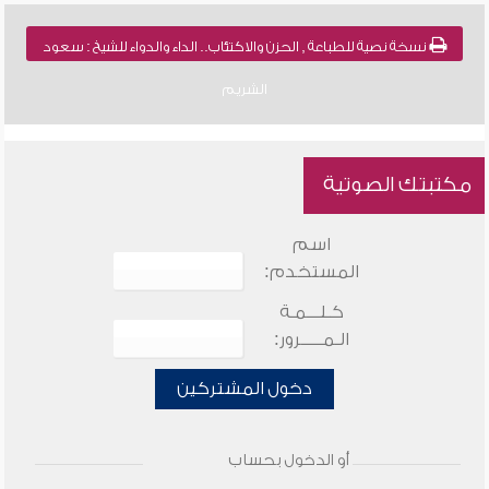
نسخة نصية للطباعة , الحزن والاكتئاب.. الداء والدواء للشيخ : سعود
الشريم
مكتبتك الصوتية
اسم
المستخدم:
كـلـــمـة
الـمـــــرور:
دخول المشتركين
أو الدخول بحساب