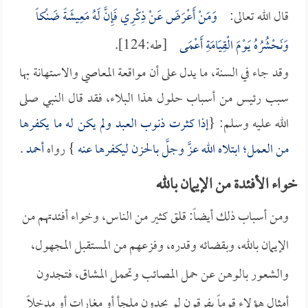
قال الله تعالى:
وَمَنْ أَعْرَضَ عَنْ ذِكْرِي فَإِنَّ لَهُ مَعِيشَةً ضَنْكاً
وَنَحْشُرُهُ يَوْمَ الْقِيَامَةِ أَعْمَى
[طه:124].
وقد جاء في السنة، ما يدل على أن مواقعة المعاصي والاستهانة بها
سبب رئيس من أسباب حلول هذا البلاء، فقد قال النبي صلى
الله عليه وسلم: {
إذا كثرت ذنوب العبد ولم يكن له ما يكفرها
من العمل؛ ابتلاه الله عزَّ وجلَّ بالحزن ليكفرها عنه
} رواه
أحمد
.
خواء الأفئدة من الإيمان بالله
ومن أسباب ذلك أيضاً: قلق كثير من الناس، وخواء أفئدتهم من
الإيمان بالله، وبقضائه وقدره، وفزعهم من المستقبل المجهول،
والشعور بالوهن عن حمل المصائب وتحمل المشاق، فتجدون
أمثال هؤلاء قوماً يفرقون لو يجدون ملجأ أو مغارات أو مدخلاً