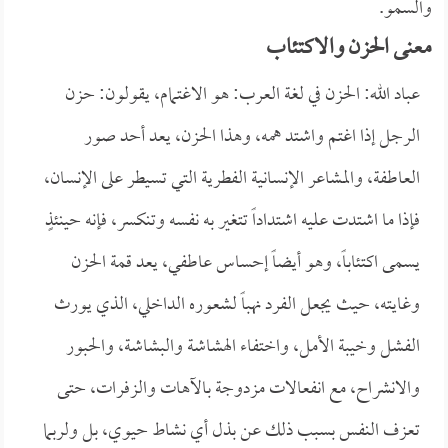
والسمو.
معنى الحزن والاكتئاب
عباد الله: الحزن في لغة العرب: هو الاغتمام، يقولون: حزن
الرجل إذا اغتم واشتد همه، وهذا الحزن، يعد أحد صور
العاطفة، والمشاعر الإنسانية الفطرية التي تسيطر على الإنسان،
فإذا ما اشتدت عليه اشتداداً تتغير به نفسه وتنكسر، فإنه حينئذٍ
يسمى اكتئاباً، وهو أيضاً إحساس عاطفي، يعد قمة الحزن
وغايته، حيث يجعل الفرد نهباً لشعوره الداخلي، الذي يورث
الفشل وخيبة الأمل، واختفاء الهشاشة والبشاشة، والحبور
والانشراح، مع انفعالات مزدوجة بالآهات والزفرات، حتى
تعزف النفس بسبب ذلك عن بذل أي نشاط حيوي، بل ولربما