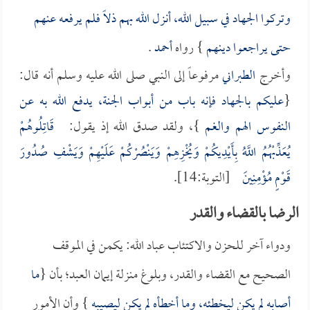
وتركوا الجهاد في سبيل الله، أنزل الله بهم ذلاً فلم يرفعه عنهم
حتى يراجعوا دينهم
} رواه
أحمد
.
وأخرج
الطبراني
مرفوعاً إلى النبي صلى الله عليه وسلم أنه قال:
{
عليكم بالجهاد فإنه باب من أبواب الجنة، يدفع الله به عن
النفوس الهم والغم
}، ولقد صدق الله إذ يقول:
قَاتِلُوهُمْ
يُعَذِّبْهُمُ اللَّهُ بِأَيْدِيكُمْ وَيُخْزِهِمْ وَيَنْصُرْكُمْ عَلَيْهِمْ وَيَشْفِ صُدُورَ
قَوْمٍ مُؤْمِنِينَ
[التوبة:14].
الرضا بالقضاء والقدر
ودواء آخر للحزن والاكتئاب عباد الله: يكمن في الموقف
الصحيح مع القضاء والقدر، وبلوغ منزلة إيمان العبد؛ بأن {
ما
أصابه لم يكن ليخطئه، وما أخطأه لم يكن ليصيبه
} وأن الأمور