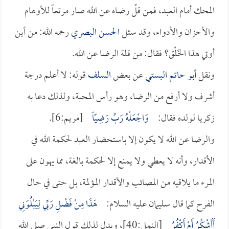
المحك أمام العبد، فمن قلّ رضاه عن الله صار مرتعاً للأوهام
والأحزان والأدواء، وقد سئل
الحسن البصري
رحمه الله: من أين
أوتي هذا الخَلْق؟ فقال: من قلة الرضا عن الله.
ونقل
أبو حاتم البستي
عن بعض
السلف
قوله: لا أعلم درجة
أشرف ولا أرفع من الرضا، وهو رأس المحبة، ولذلك دعا به
زكريا لولده فقال:
وَاجْعَلْهُ رَبِّ رَضِيّاً
[مريم:6].
والرضا عن الله لا يكون إلا باستحضار العبد لحكمة الله في
الأقدار، وأنه لا يعطي ولا يمنع إلا لحكمة بالغة، مما يهون على
المرء ما يلاقيه من المصائب والأقدار المؤلمة، بل حتى في حال
الفرح كما قال سليمان عليه السلام:
هَذَا مِنْ فَضْلِ رَبِّي لِيَبْلُوَنِي
أَأَشْكُرُ أَمْ أَكْفُرُ
[النمل:40]، ويدل لذلك قول النبي صلى الله