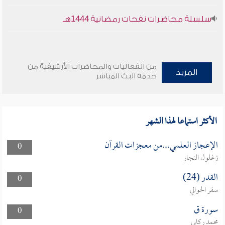
سلسلة محاضرات نفحات رمضانية 1444هـ
من الفعاليات والمحاضرات الأرشيفية من
المزيد
خدمة البث المباشر
الأكثر استماعا لهذا الشهر
الإعجاز العلمي...من معجزات القرآن
0
زغلول النجار
القدر (24)
0
سفر الحوالي
سورة ق
0
محمد ركابي