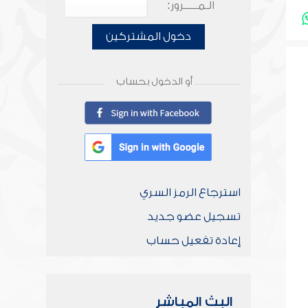
الـمـــــرور:
دخول المشتركين
أو الدخول بحساب
استرجاع الرمز السري
تسجيل عضو جديد
إعادة تفعيل حساب
البث المباشر