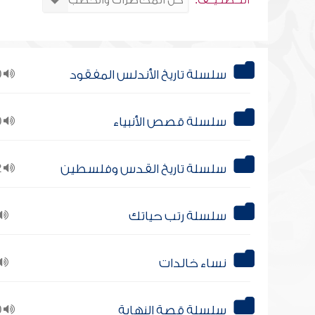
التــصنـيــف:
سلسلة تاريخ الأندلس المفقود
10
سلسلة قصص الأنبياء
10
سلسلة تاريخ القدس وفلسطين
12
سلسلة رتب حياتك
نساء خالدات
سلسلة قصة النهاية
10