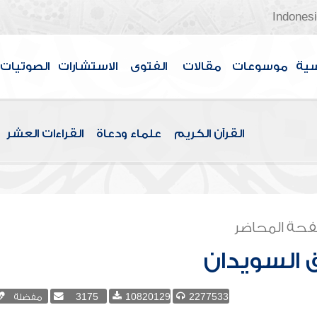
Indones
سية
موسوعات
مقالات
الفتوى
الاستشارات
الصوتيات
القرآن الكريم
علماء ودعاة
القراءات العشر
حة المحاضر
 السويدان
2277533
10820129
3175
مفضلة