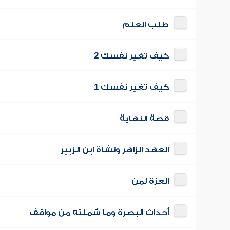
طلب العلم
كيف تغير نفسك 2
كيف تغير نفسك 1
قصة النهاية
العهد الزاهر ونشأة ابن الزبير
العزة لمن
أحداث البصرة وما شملته من مواقف