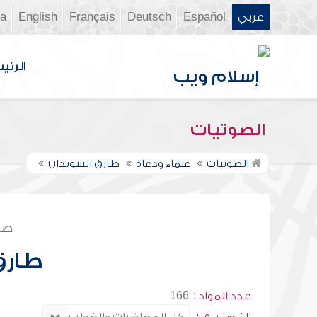
عربي
Español
Deutsch
Français
English
ia
الرئي
الصوتيات
الصوتيات
علماء ودعاة
طارق السويدان
صف
طارق
عدد المواد :
166