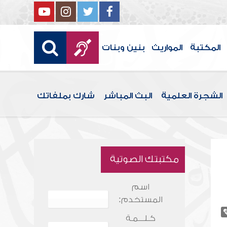
المكتبة
المواريث
بنين وبنات
الشجرة العلمية
البث المباشر
شارك بملفاتك
مكتبتك الصوتية
اسم
المستخدم:
كـلـــمـة