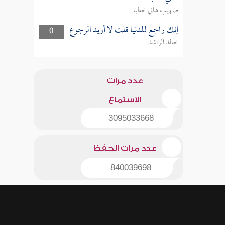
صهيب هاني خطبا
إنك راجع للدنيا قلت لا أريد الرجوع
0
خالد الراشد
عدد مرات
الاستماع
3095033668
عدد مرات الحفظ
840039698