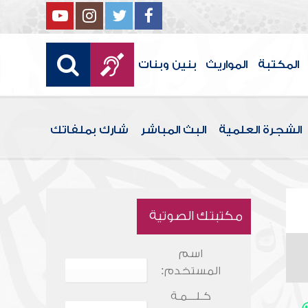
المكتبة
المواريث
بنين وبنات
الشجرة العلمية
البث المباشر
شارك بملفاتك
مكتبتك الصوتية
اسم
المستخدم:
كـلـــمـة