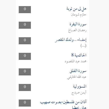
هل لى من توبة
0
حازم شومان
سورة البقرة
0
رمضان الصباغ
إمضاء .. ولدك المقصر
0
(...)
الحاكمية 8
0
محمد عبد المقصود
سورة الفلق
0
عبد الله الخليفي
المسؤولية
0
أيمن صيدح
أذان من فلسطين-بصوت صهيب
0
هاني خطبا