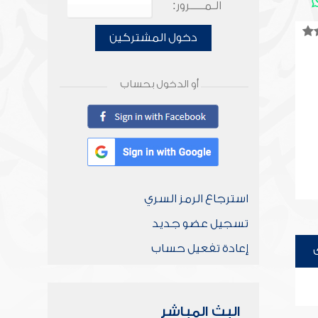
الـمـــــرور:
دخول المشتركين
أو الدخول بحساب
استرجاع الرمز السري
تسجيل عضو جديد
إعادة تفعيل حساب
البث المباشر