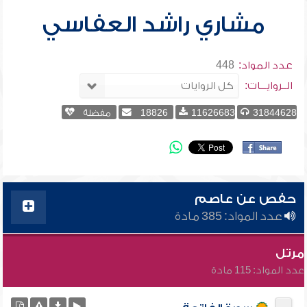
مشاري راشد العفاسي
عدد المواد:
448
الــروايـــات:
31844628
11626683
18826
مفضلة
حفص عن عاصم
عدد المواد: 385 مادة
مرتل
عدد المواد: 115 مادة