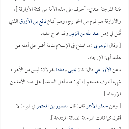
فتنة المرجئة عندي- أخوف على هذه الأمة من فتنة الأزارقة ]،
والأزارقة هم قوم من الخوارج، وهم أتباع
نافع بن الأزرق
الذي
قُتل في زمن
عبد الله بن الزبير
وقد خرج عليه.
[ وقال
الزهري
: ما ابتدع في الإسلام بدعة أضر على أهله من
هذه، أي: الإرجاء.
وعن
الأوزاعي
قال: كان
يحيى
و
قتادة
يقولان: ليس من الأهواء
شيء أخوف عندهم ]، أي: عند أهل السنة، [ على هذه الأمة من
الإرجاء ].
[ وعن
جعفر الأحمر
قال: قال
منصور بن المعتمر
في شيء: لا
أقول كما قالت المرجئة الضالة المبتدعة ].