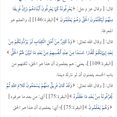
قال: [ وقال عز وجل:
يَعْرِفُونَهُ كَمَا يَعْرِفُونَ أَبْنَاءَهُمْ وَإِنَّ فَرِيقًا
مِنْهُمْ لَيَكْتُمُونَ الْحَقَّ وَهُمْ يَعْلَمُونَ
[البقرة:146] ]، والعلم هو
المعرفة.
قال: [ وقال الله تعالى:
وَدَّ كَثِيرٌ مِنْ أَهْلِ الْكِتَابِ لَوْ يَرُدُّونَكُمْ مِنْ
بَعْدِ إِيمَانِكُمْ كُفَّارًا حَسَدًا مِنْ عِنْدِ أَنفُسِهِمْ مِنْ بَعْدِ مَا تَبَيَّنَ لَهُمُ الْحَقُّ
[البقرة:109] ]، يعني: هم يعلمون أن هذا هو الحق، لكنهم من
باب الحسد يتمنون أن لو نترك ديننا.
قال: [ وقال الله تعالى:
وَقَدْ كَانَ فَرِيقٌ مِنْهُمْ يَسْمَعُونَ كَلامَ اللَّهِ ثُمَّ
يُحَرِّفُونَهُ مِنْ بَعْدِ مَا عَقَلُوهُ
[البقرة:75] ] أي: من بعد ما عرفوه [
وَهُمْ يَعْلَمُونَ
[البقرة:75] ]؛ أي: يعلمون أن هذا هو الحق