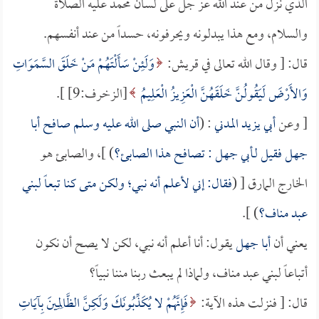
الذي نزل من عند الله عز جل على لسان محمد عليه الصلاة
والسلام، ومع هذا يبدلونه ويحرفونه، حسداً من عند أنفسهم.
قال: [ وقال الله تعالى في قريش:
وَلَئِنْ سَأَلْتَهُمْ مَنْ خَلَقَ السَّمَوَاتِ
وَالأَرْضَ لَيَقُولُنَّ خَلَقَهُنَّ الْعَزِيزُ الْعَلِيمُ
[الزخرف:9] ].
[ وعن
أبي يزيد المدني
: (
أن النبي صلى الله عليه وسلم صافح
أبا
جهل
فقيل لـ
أبي جهل
: تصافح هذا الصابئ؟
) ]، والصابئ هو
الخارج المارق [ (
فقال: إني لأعلم أنه نبي؛ ولكن متى كنا تبعاً لبني
عبد مناف؟
) ].
يعني أن
أبا جهل
يقول: أنا أعلم أنه نبي، لكن لا يصح أن نكون
أتباعاً لبني عبد مناف، ولماذا لم يبعث ربنا مننا نبياً؟
قال: [ فنزلت هذه الآية:
فَإِنَّهُمْ لا يُكَذِّبُونَكَ وَلَكِنَّ الظَّالِمِينَ بِآيَاتِ