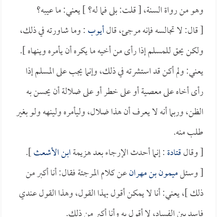
وهو من رواة السنة، [ قلت: بلى فما له؟ ] يعني: ما عيبه؟
[ قال: لا تجالسه فإنه مرجئ، قال
أيوب
: وما شاورته في ذلك،
ولكن يحق للمسلم إذا رأى من أخيه ما يكره أن يأمره وينهاه ].
يعني: ولم أكن قد استشرته في ذلك، وإنما يجب على المسلم إذا
رأى أخاه على معصية أو على خطر أو على ضلالة أن يحسن به
الظن، وربما أنه لا يعرف أن هذا ضلال، وليأمره ولينهه ولو بغير
طلب منه.
[ وقال
قتادة
: إنما أحدث الإرجاء بعد هزيمة
ابن الأشعث
].
[ وسئل
ميمون بن مهران
عن كلام المرجئة فقال: أنا أكبر من
ذلك ]، يعني: أنا لا يمكن أقول بهذا القول، وهذا القول عندي
فاسد بين الفساد، لا أقول به وأنا أكبر من ذلك.