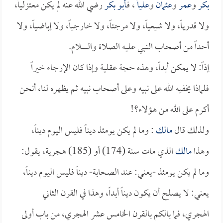
بكر
و
عمر
و
عثمان
و
علياً
، فـ
أبو بكر
رضي الله عنه لم يكن معتزلياً،
ولا قدرياً، ولا شيعياً، ولا مرجئاً، ولا خارجياً، ولا إباضياً، ولا
أحداً من أصحاب النبي عليه الصلاة والسلام.
إذاً: لا يمكن أبداً، وهذه حجة عقلية وإذا كان الإرجاء خيراً
فلماذا يخفيه الله على نبيه وعلى أصحاب نبيه ثم يظهره لنا، أنحن
أكرم على الله من هؤلاء؟!
ولذلك قال
مالك
: وما لم يكن يومئذ ديناً فليس اليوم ديناً،
وهذا
مالك
الذي مات سنة (174) أو (185) هجرية، يقول:
وما لم يكن يومئذ -يعني: عند الصحابة- ديناً فليس اليوم ديناً،
يعني: لا يصلح أن يكون ديناً أبداً، وهذا في القرن الثاني
الهجري، فما بالكم بالقرن الخامس عشر الهجري، من باب أولى