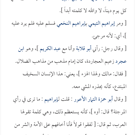
كل يوم ديناً، لا والله لا كلمته أبداً ].
[ ومر
إبراهيم التيمي
بـ
إبراهيم النخعي
فسلم عليه فلم يرد عليه
]، أي: لأنه مرجئ.
[ وقال رجل: رآني
أبو قلابة
وأنا مع
عبد الكريم
]، وهو
ابن
عجرد
زعيم العجاردة، كان إمام مذهب من مذاهب الضلال.
[ فقال: مالك ولهذا الهزء ]، يعني: هذا الإنسان السخيف
المبتدع، كأنه يحذره المشي معه.
[ وقال
أبو حمزة التمار الأعور
: قلت لـ
إبراهيم
: ما ترى في رأي
المرجئة؟ قال: أوه ]، كأنه يستعظم ذلك، وهي كلمة تقولها
العرب، ثم قال: [ لفقوا قولاً فأنا أخافهم على الأمة والشر من