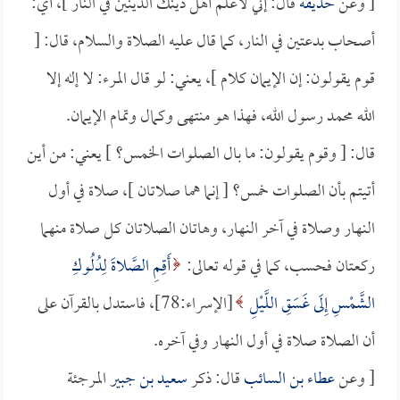
[ وعن
حذيفة
قال: إني لأعلم أهل ذينك الدينين في النار ]، أي:
أصحاب بدعتين في النار، كما قال عليه الصلاة والسلام، قال: [
قوم يقولون: إن الإيمان كلام ]، يعني: لو قال المرء: لا إله إلا
الله محمد رسول الله، فهذا هو منتهى وكمال وتمام الإيمان.
قال: [ وقوم يقولون: ما بال الصلوات الخمس؟ ] يعني: من أين
أتيتم بأن الصلوات خمس؟ [ إنما هما صلاتان ]، صلاة في أول
النهار وصلاة في آخر النهار، وهاتان الصلاتان كل صلاة منهما
ركعتان فحسب، كما في قوله تعالى:
أَقِمِ الصَّلاةَ لِدُلُوكِ
الشَّمْسِ إِلَى غَسَقِ اللَّيْلِ
[الإسراء:78]، فاستدل بالقرآن على
أن الصلاة صلاة في أول النهار وفي آخره.
[ وعن
عطاء بن السائب
قال: ذكر
سعيد بن جبير
المرجئة