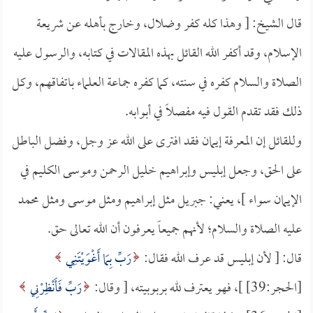
قال الشيخ: [ وهذا كله كفر وضلال، وخارج بأهله عن شريعة
الإسلام، وقد أكفر الله القائل بهذه المقالات في كتابه، والرسول عليه
الصلاة والسلام كفره في سنته، كما كفره جماعة العلماء باتفاقهم، وكل
ذلك فقد تقدم القول فيه مفصلاً في أبوابه.
وللقائل إن المعرفة إيمان فقد افترى على الله عز وجل، وفضل الباطل
على الحق، وجعل إبليس وإبراهيم خليل الرحمن وموسى الكليم في
الإيمان سواء ]، يعني: جبريل مثل إبراهيم ومثل موسى ومثل محمد
عليه الصلاة والسلام؛ لأنهم جميعاً يعرفون أن الله تعالى حق.
قال: [ لأن إبليس قد عرف الله فقال:
رَبِّ بِمَا أَغْوَيْتَنِي
[الحجر:39] ]، فهو يعترف لله بربوبيته، [ وقال:
رَبِّ فَأَنْظِرْنِي