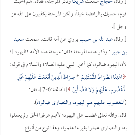
[ وقال
حجاج
سمعت
شريكاً
وذكر المرجئة، فقال: هم أخبث
قوم، حسبك بالرافضة خبثاً، ولكن المرجئة يكذبون على الله عز
وجل ].
[ وقال
عبد الله بن حبيب
يروي عن أمه قالت: سمعت
سعيد
بن جبير
: وذكر عنده المرجئة فقال: مرجئة هذه الأمة كاليهود ]؛
لأن اليهود ضالون كما أخبر النبي عليه الصلاة والسلام في قوله:
اهْدِنَا الصِّرَاطَ الْمُسْتَقِيمَ
*
صِرَاطَ الَّذِينَ أَنْعَمْتَ عَلَيْهِمْ غَيْرِ
الْمَغْضُوبِ عَلَيْهِمْ وَلا الضَّالِّينَ
[الفاتحة:6-7]، قال:
(
المغضوب عليهم هم اليهود، والنصارى ضالون
).
قال: والله تعالى غضب على اليهود؛ لأنهم عرفوا الحق ولم يعملوا
به، والنصارى عملوا بغير ما علموا، وهذا نوع من أنواع