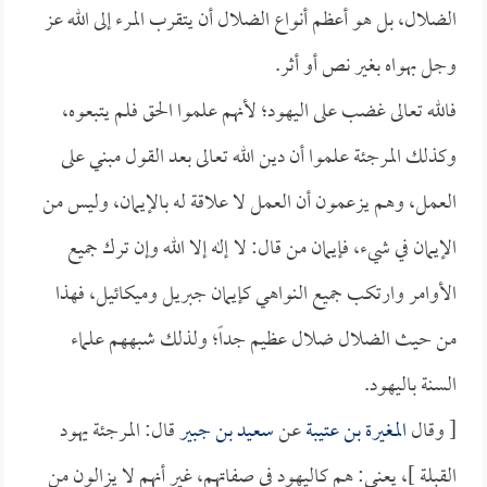
الضلال، بل هو أعظم أنواع الضلال أن يتقرب المرء إلى الله عز
وجل بهواه بغير نص أو أثر.
فالله تعالى غضب على اليهود؛ لأنهم علموا الحق فلم يتبعوه،
وكذلك المرجئة علموا أن دين الله تعالى بعد القول مبني على
العمل، وهم يزعمون أن العمل لا علاقة له بالإيمان، وليس من
الإيمان في شيء، فإيمان من قال: لا إله إلا الله وإن ترك جميع
الأوامر وارتكب جميع النواهي كإيمان جبريل وميكائيل، فهذا
من حيث الضلال ضلال عظيم جداً؛ ولذلك شبههم علماء
السنة باليهود.
[ وقال
المغيرة بن عتيبة
عن
سعيد بن جبير
قال: المرجئة يهود
القبلة ]، يعني: هم كاليهود في صفاتهم، غير أنهم لا يزالون من