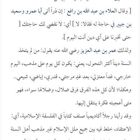
[ وقال
العلاء بن عبد الله بن رافع
: إن
ذراً
أتى
أبا عمرو
و
سعيد
بن جبير
في حاجة له فقالا: لا ] أي: لا نقضي لك حاجتك [
حتى تخبرنا على أي دين أنت اليوم ].
ولذلك
عمر بن عبد العزيز
رضي الله عنه يقول: من لم يتخذ
السنة ديناً أكثر التحول، يعني: يكون كل يوم على مذهب، اليوم
خارجي، غداً معتزلي، بعد غدٍ مرجئي، قدري، إباضي، شيعي..
وهكذا؛ لأن كل هذه الفرق فرق ضلال، وضلالها سواء، فهو
متى أعجبته فكرة ينتقل إليها.
وقد رأينا رجلاً أكاديمياً صنف كتاباً في الفلسفة الإسلامية، أي:
الاعتقاد، خلط فيه بين جميع ملل الإسلام غير مذهب أهل السنة