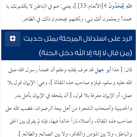
اللَّهِ يَجْحَدُونَ
[الأنعام:33] ]، يعني: هم في الباطن لا يكذبونك يا
محمد! ويعلمون أنك نبي، ولكنهم يجحدون ذلك في الظاهر.
الرد على استدلال المرجئة بمثل حديث
(من قال لا إله إلا الله دخل الجنة)
قال: [ هذا
أبو جهل
قد عرف بقلبه وعلم أن محمداً رسول الله صلى
الله عليه وسلم، فيلزم صاحب هذه المقالة ]، وهي: الإيمان قول بلا
عمل، أو الإيمان معرفة بلا قول، [ أن يلحقه في الإيمان بأهل بدر
والحديبية وأصحاب الشجرة من أهل بيعة الرضوان، غضب الله على
صاحب هذه المقالة، وأصلاه ناراً خالداً فيها، فإنه لم يفرق بين الحق
والباطل، ولا بين المؤمن والكافر، ولا بين الصالح والطالح ].