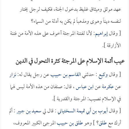
عهد موثق وميثاق غليظ بدخول الجنة، فكيف لرجل يختار
لنفسه ديناً وهوى ومذهباً لم يكن به أدلة من السماء؟
[ وقال
إبراهيم
: لأنا لفتنة المرجئة أخوف على هذه الأمة من فتنة
الأزارقة ].
عيب أئمة الإسلام على المرجئة كثرة التحول في الدين
[ وقال
وكيع
: حدثني
القاسم بن حبيب
عن رجل يقال له:
نزار
عن
عكرمة
عن
ابن عباس
، قال: صنفان من هذه الأمة ليس لهما
في الإسلام نصيب: المرجئة والقدرية ].
[ وقال
أيوب بن أبي تميمة السختياني
: قال لي
سعيد بن جبير
: ألم
أرك مع
طلق
؟ ] وهو
طلق بن حبيب
المرجئ الكبير المعروف،