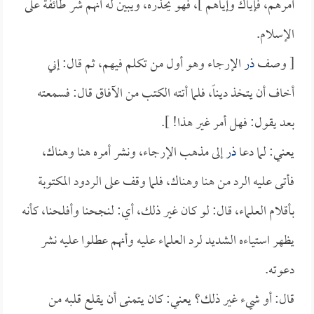
أمرهم، فإياك وإياهم ]، فهو يحذره، ويبين له أنهم شر طائفة على
الإسلام.
[ وصف
ذر
الإرجاء وهو أول من تكلم فيهم، ثم قال: إني
أخاف أن يتخذ ديناً، فلما أتته الكتب من الآفاق قال: فسمعته
بعد يقول: فهل أمر غير هذا! ].
يعني: لما دعا
ذر
إلى مذهب الإرجاء، ونشر أمره هنا وهناك،
فأتى عليه الرد من هنا وهناك، فلما وقف على الردود المكتوبة
بأقلام العلماء، قال: لو كان غير ذلك، أي: لنجحنا وأفلحنا، كأنه
يظهر استياءه الشديد لرد العلماء عليه وأنهم عطلوا عليه نشر
دعوته.
قال: أو شيء غير ذلك؟ يعني: كان يتمنى أن يقلع قلبه من