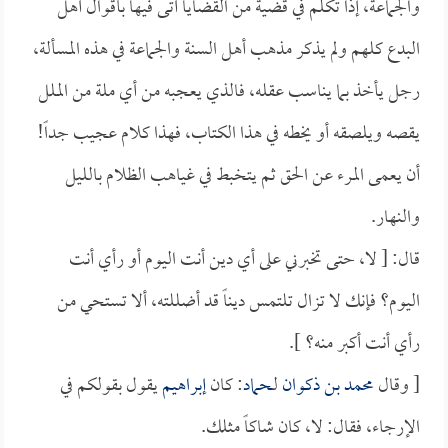
والجماعة، إذا تكلم في قضية من القضايا أتى فيها بأقوال أهل
البدع كلهم ولم يذكر مذهب أهل السنة والجماعة في هذه المسألة،
رجل يأخذ بما يناسب عقله، فالذي يعجبه من أي ملة من الملل
يقصه ويلصقه أو يخطه في هذا الكتاب، فهذا كلام عجيب جداً!
أن يعمى المرء عن الحق ثم يتخبط في غياهب الظلام بالليل
والنهار.
قال: [ لا، حتى تخبرني على أي دين أنت اليوم أو رأي أنت
اليوم؟ فإنك لا تزال تلتمس ديناً قد أضللته، ألا تستحي من
رأي أنت أكبر منه؟ ].
[ وقال
محمد بن ذكوان
لـ
حماد
: كان
إبراهيم
يقول بقولكم في
الإرجاء، فقال: لا، كان شاكاً مثلك.