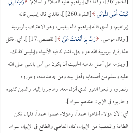
[الحجر:36]، وكذا قال إبراهيم عليه الصلاة والسلام:
رَبِّ أَرِنِي
كَيْفَ تُحْيِي الْمَوْتَى
[البقرة:260] ]، فالذي قاله إبليس قاله
إبراهيم، والذي قاله إبراهيم قاله إبليس، وهو الاعتراف بالربوبية.
[ وقال موسى:
رَبِّ بِمَا أَنْعَمْتَ عَلَيَّ
[القصص:17] ]، أي: فكل
هذا إقرار بربوبية الله عز وجل، اشترك فيه الأنبياء وإبليس كذلك.
[ ويلزمه على أصل مذهبه الخبيث أن يكون من آمن بالنبي صلى الله
عليه وسلم من أصحابه وأهل بيته ومن جاهد معه، وعزروه
ونصروه واتبعوا النور الذي أنزل معه، وهاجروا إليه، والذين كذبوه
وحاربوه في الإيمان عندهم سواء ].
أي: لأن هؤلاء أطاعوا محمداً، وهؤلاء عصوا محمداً، فلما لم تكن
الطاعة والمعصية من الإيمان، كان العاصي والطائع في الإيمان سواء.