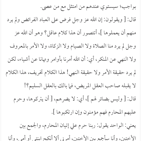
بواجب؛ سيستوي عندهم من امتثل مع من عصى.
قال: [ ويقولون: إن الله عز وجل فرض على العباد الفرائض ولم يرد
منهم أن يعملوها ]، أتتصور أن هذا كلام عاقل؟ وهو أن الله عز
وجل لم يرد منا الصلاة ولا الصيام ولا الزكاة، ولا الأمر بالمعروف
ولا النهي عن المنكر، أي: أن الله أمرنا بأوامر ونهانا عن أشياء، لكن
لم يرد حقيقة الأمر ولا حقيقة النهي! هذا الكلام تخريف، هذا الكلام
لا يقبله صاحب العقل المريض، فما بالك بالعقل السليم؟!
قال: [ وليس بضائر لهم ]، أي: لا يضرهم، [ أن يتركوها، وحرم
عليهم المحارم فهم مؤمنون وإن ارتكبوها ].
يعني: الواحد يقول: ربنا حرم علي إتيان المحارم، والجمع بين
الأختين، وأنا سأجمع بين الأختين، أمرني ألا أنكح ابنتي أو أمي، وأنا