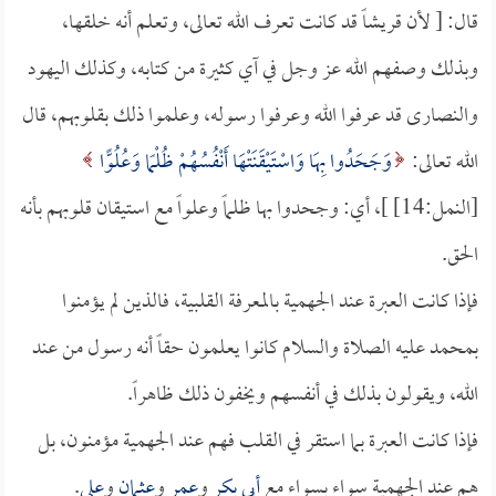
قال: [ لأن قريشاً قد كانت تعرف الله تعالى، وتعلم أنه خلقها،
وبذلك وصفهم الله عز وجل في آي كثيرة من كتابه، وكذلك اليهود
والنصارى قد عرفوا الله وعرفوا رسوله، وعلموا ذلك بقلوبهم، قال
الله تعالى:
وَجَحَدُوا بِهَا وَاسْتَيْقَنَتْهَا أَنْفُسُهُمْ ظُلْمًا وَعُلُوًّا
[النمل:14] ]، أي: وجحدوا بها ظلماً وعلواً مع استيقان قلوبهم بأنه
الحق.
فإذا كانت العبرة عند الجهمية بالمعرفة القلبية، فالذين لم يؤمنوا
بمحمد عليه الصلاة والسلام كانوا يعلمون حقاً أنه رسول من عند
الله، ويقولون بذلك في أنفسهم ويخفون ذلك ظاهراً.
فإذا كانت العبرة بما استقر في القلب فهم عند الجهمية مؤمنون، بل
هم عند الجهمية سواء بسواء مع
أبي بكر
و
عمر
و
عثمان
و
علي
.