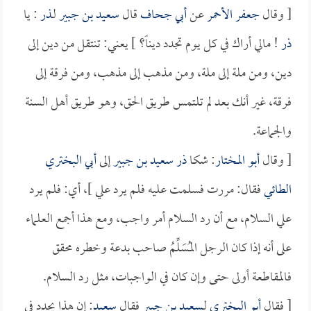
[ وقال
جعفر الأحمر
عن
أبي جحاف
قال
سعيد بن جبير
لـ
ذر
: يا
ذر
! مالي أراك في كل يوم تجدد ديناً؟ ] يعني: تنتقل من دين إلى
دين، ومن ملة إلى ملة، ومن مذهب إلى مذهب، ومن فرقة إلى
فرقة، غير أنك بعد لم تلتمس طريق الحق، وهو طريق أهل السنة
والجماعة.
[ وقال
أبو المختار
: شكا
ذر
سعيد بن جبير
إلى
أبي البختري
الطائي
فقال: مررت فسلمت عليه فلم يرد علي ]، أي: فلم يرد
علي السلام، مع أن رد السلام أمر واجب، ومع هذا أجمع العلماء
على أنه إذا كان الرجل المُسَلِّمُ صاحب بدعة وخطره محقق
فالمقاطعة أولى حتى وإن كان في الواجبات، مثل رد السلام.
[ فقال
أبو البختري
لـ
سعيد بن جبير
فقال
سعيد
: إن هذا يجدد في