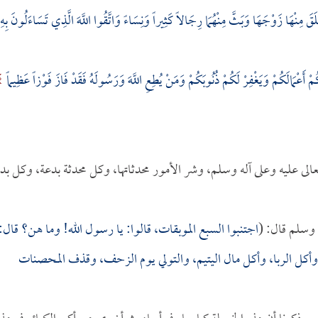
قَ مِنْهَا زَوْجَهَا وَبَثَّ مِنْهُمَا رِجَالاً كَثِيراً وَنِسَاءً وَاتَّقُوا اللَّهَ الَّذِي تَسَاءَلُونَ بِهِ
ْ أَعْمَالَكُمْ وَيَغْفِرْ لَكُمْ ذُنُوبَكُمْ وَمَنْ يُطِعِ اللَّهَ وَرَسُولَهُ فَقَدْ فَازَ فَوْزاً عَظِيماً
عالى عليه وعلى آله وسلم، وشر الأمور محدثاتها، وكل محدثة بدعة، وكل بد
 وسلم قال: (
اجتنبوا السبع الموبقات، قالوا: يا رسول الله! وما هن؟ قال:
 وأكل الربا، وأكل مال اليتيم، والتولي يوم الزحف، وقذف المحصنات