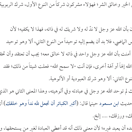
ق الخير وخالق الشر؛ فهؤلاء مشركون شركاً من النوع الأول، شرك الربوبية
بأن الله عز وجل لا ندّ له ولا شريك له في ذاته، فهذا لا يكفيه؛ لأن
 الماضي، فلا بد أن يضم إليه توحيداً من النوع الثاني، ألا وهو توحيد
ن آمنت بأن الله عز وجل واحد في ذاته لا خالق معه؛ يجب أن تعتقد وأن تحق
لله إلهاً أو آلهة أخرى، فإن أنت -لا سمح الله- فعلت شيئاً من ذلك؛ فقد
 الثاني: ألا وهو شرك العبودية أو الألوهية.
لم توحد الله عز وجل في عبادته وفي ألوهيته، وهذا المعنى الثاني هو الذي
. حديث
ابن مسعود
حينما قال: (
أكبر الكبائر أن تجعل لله نداً وهو خلقك
) أ
قك، ورزقك، .... إلخ.
ده أن يعبد غيره؛ لأن معنى ذلك أنه قد أعطى العبادة لغير من يستحقها، وإن