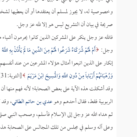
وخصوصية له، لا يجوز لمسلم أن يعتقدها أو أن يعطيها لشخ
صريحة في بيان أن التشريع ليس هو إلا لله عز وجل.
فالله عز وجل ينكر على المشركين الذين كانوا يحرمون أشياء
وجل:
أَمْ لَهُمْ شُرَكَاءُ شَرَعُوا لَهُمْ مِنَ الدِّينِ مَا لَمْ يَأْذَنْ بِهِ اللَّهُ
إنكار على الذين اتبعوا أمثال هؤلاء المشرعين من عند أنفسهم،
وَرُهْبَانَهُمْ أَرْبَاباً مِنْ دُونِ اللَّهِ وَالْمَسِيحَ ابْنَ مَرْيَمَ
[التوبة:31] .
وقد أشكلت هذه الآية على بعض الصحابة؛ لأنه فهم منها أن إ
الربوبية فقط، فقال أحدهم وهو
عدي بن حاتم الطائي
، وقد 
ثم هداه الله عز وجل إلى الإسلام فأسلم، وصحب النبي صلى ا
وعلى آله وسلم في مجلس من تلك المجالس على الصحابة هذه 