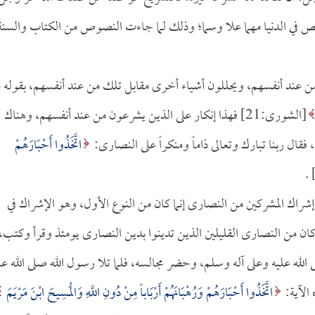
ص في الدنيا مهما علا وسما؛ وذلك لما جاءت النصوص من الكتاب والسنة
 من عند أنفسهم، ويحللون أشياء أخرى مقابل تلك من عند أنفسهم، بقوله 
[الشورى:21] فهذا إنكار على الذين يشرعون من عند أنفسهم، وهناك
 فقال ربنا تبارك وتعالى ذاماً ومنكراً على النصارى:
اتَّخَذُوا أَحْبَارَهُمْ
شراك المشركين من النصارى إنما كان من النوع الأول، وهو الإشراك في
كان من النصارى القليلين الذين تدينوا بدين النصارى يومئذ وقرأ وكتب،
لله عليه وعلى آله وسلم، وحضر مجالسه، فلما تلا رسول الله صلى الله عل
الآية:
اتَّخَذُوا أَحْبَارَهُمْ وَرُهْبَانَهُمْ أَرْبَاباً مِنْ دُونِ اللَّهِ وَالْمَسِيحَ ابْنَ مَرْيَمَ