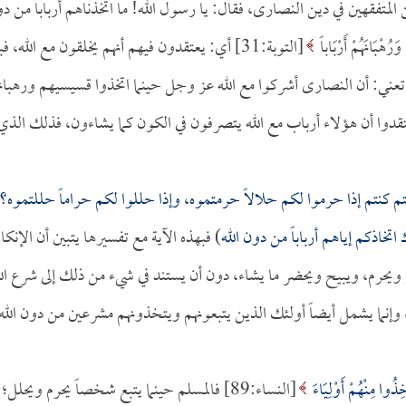
المتفقهين في دين النصارى، فقال: يا رسول الله! ما اتخذناهم أرباباً من د
َرُهْبَانَهُمْ أَرْبَاباً
[التوبة:31] أي: يعتقدون فيهم أنهم يخلقون مع الله، ف
ا تعني: أن النصارى أشركوا مع الله عز وجل حينما اتخذوا قسيسيهم ورهبان
قدوا أن هؤلاء أرباب مع الله يتصرفون في الكون كما يشاءون، فذلك الذي
م كنتم إذا حرموا لكم حلالاً حرمتموه، وإذا حللوا لكم حراماً حللتموه؟
تخاذكم إياهم أرباباً من دون الله
) فبهذه الآية مع تفسيرها يتبين أن الإنكا
حرم، ويبيح ويحضر ما يشاء، دون أن يستند في شيء من ذلك إلى شرع الل
نما يشمل أيضاً أولئك الذين يتبعونهم ويتخذونهم مشرعين من دون الله
خِذُوا مِنْهُمْ أَوْلِيَاءَ
[النساء:89] فالمسلم حينما يتبع شخصاً يحرم ويحلل؛