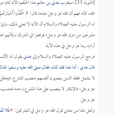
[التوبة:31] استغرب
عدي بن حاتم
هذا الحكم؛ لأنه كان من 
الله، كأنه فهم أن الله عز وجل عندما قال:
اتَّخَذُوا أَحْبَارَهُمْ و
له الرسول عليه الصلاة والسلام أن الآية لا تعني ذلك، وإنم
مشرعين من دون الله عز وجل؛ فوقعوا في الشرك، وكأنهم اعت
أراده ربنا عز وجل في هذه الآية.
فرجع الرسول عليه الصلاة والسلام إلى
عدي
يقول له: (
ألست
قال
عدي
: أما هذا فقد كان، فقال صلى الله عليه وسلم: فذاك ا
لا يشمل فقط الذين ينصبون أنفسهم منصب المشرع، فيحلل وي
عز وجل، فالإنكار لا ينصب على هذا المشرع وحده فحسب، وإ
عز وجل.
ولعل هذا من معاني قول الله عز وجل في المشركين:
فَلا تَتَّ