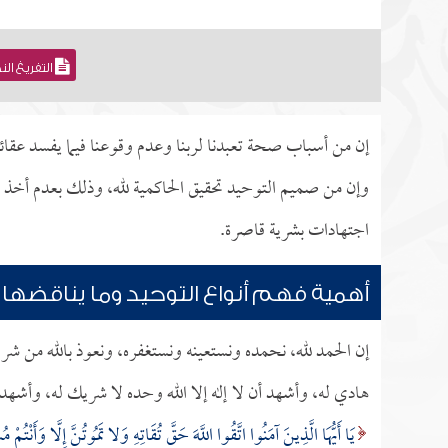
التفريغ ال
إن من أسباب صحة تعبدنا لربنا وعدم وقوعنا فيما يفسد عقائدن
وإن من صميم التوحيد تحقيق الحاكمية لله، وذلك بعدم أخذ ا
اجتهادات بشرية قاصرة.
أهمية فهم أنواع التوحيد وما يناقضها 
إن الحمد لله، نحمده ونستعينه ونستغفره، ونعوذ بالله من شر
هادي له، وأشهد أن لا إله إلا الله وحده لا شريك له، وأشهد 
يَا أَيُّهَا الَّذِينَ آمَنُوا اتَّقُوا اللَّهَ حَقَّ تُقَاتِهِ وَلا تَمُوتُنَّ إِلَّا وَأَنْتُمْ 