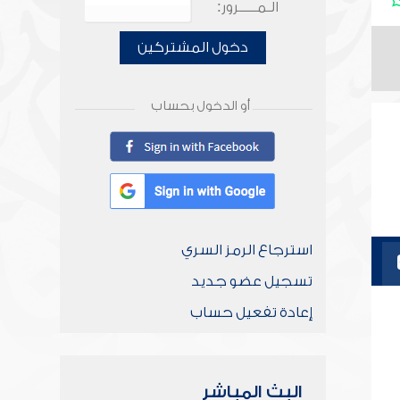
الـمـــــرور:
دخول المشتركين
أو الدخول بحساب
استرجاع الرمز السري
تسجيل عضو جديد
إعادة تفعيل حساب
البث المباشر