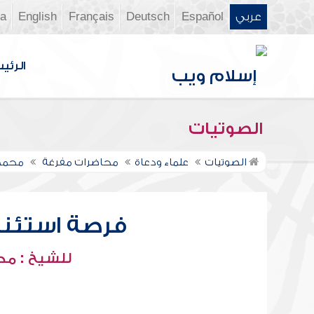
عربي
Español
Deutsch
Français
English
ia
الرئي
الصوتيات
الصوتيات
علماء ودعاة
محاضرات مفرغة
محمد 
فرصة استئناف
للشيخ : محم