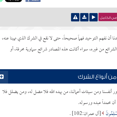
نصي الكامل
ا أن نفهم التوحيد فهماً صحيحاً، حتى لا نقع في الشرك الذي نهينا عنه،
لشرائع من غيره، سواء أكانت هذه المصادر شرائع سماوية محرفة، أو
من أنواع الشرك
ور أنفسنا ومن سيئات أعمالنا، من يهده الله فلا مضل له، ومن يضلل فلا
أن محمداً عبده ورسوله.
مُسْلِمُونَ
[آل عمران:102] .