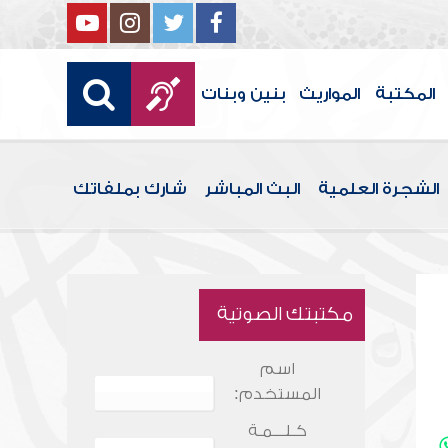
المكتبة
المواريث
بنين وبنات
الشجرة العلمية
البث المباشر
شارك بملفاتك
مكتبتك الصوتية
اسم
المستخدم:
كـلـــمـة