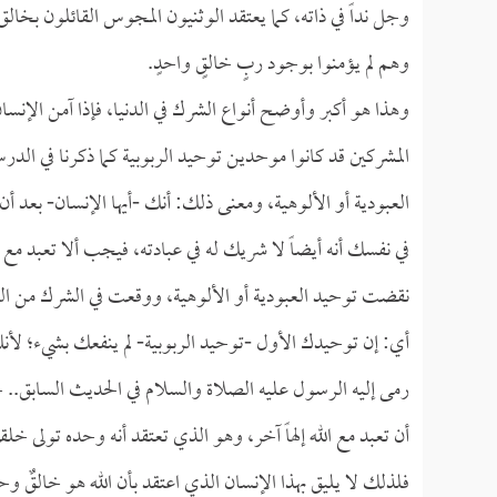
وجل نداً في ذاته، كما يعتقد الوثنيون المجوس القائلون بخال
وهم لم يؤمنوا بوجود ربٍ خالقٍ واحدٍ.
وهذا هو أكبر وأوضح أنواع الشرك في الدنيا، فإذا آمن الإنسان 
المشركين قد كانوا موحدين توحيد الربوبية كما ذكرنا في الدرس
العبودية أو الألوهية، ومعنى ذلك: أنك -أيها الإنسان- بعد أ
في نفسك أنه أيضاً لا شريك له في عبادته، فيجب ألا تعبد مع ا
نقضت توحيد العبودية أو الألوهية، ووقعت في الشرك من النوع
أي: إن توحيدك الأول -توحيد الربوبية- لم ينفعك بشيء؛ لأنك 
رمى إليه الرسول عليه الصلاة والسلام في الحديث السابق.
أن تعبد مع الله إلهاً آخر، وهو الذي تعتقد أنه وحده تولى خل
فلذلك لا يليق بهذا الإنسان الذي اعتقد بأن الله هو خالقٌ وح