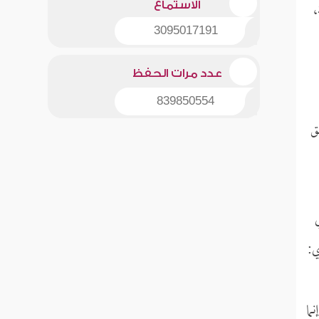
،
الاستماع
3095017191
عدد مرات الحفظ
839850554
ق
ي:
ما