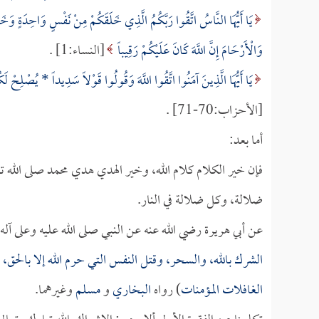
يَا أَيُّهَا النَّاسُ اتَّقُوا رَبَّكُمُ الَّذِي خَلَقَكُمْ مِنْ نَفْسٍ وَاحِدَةٍ وَخَلَ
وَالْأَرْحَامَ إِنَّ اللَّهَ كَانَ عَلَيْكُمْ رَقِيباً
[النساء:1] .
يَا أَيُّهَا الَّذِينَ آمَنُوا اتَّقُوا اللَّهَ وَقُولُوا قَوْلاً سَدِيداً *
يُصْلِحْ لَكُم
[الأحزاب:70-71] .
أما بعد:
فإن خير الكلام كلام الله، وخير الهدي هدي محمد صلى الله ت
ضلالة، وكل ضلالة في النار.
عن أبي هريرة رضي الله عنه عن النبي صلى الله عليه وعلى آله
الشرك بالله، والسحر، وقتل النفس التي حرم الله إلا بالحق،
الغافلات المؤمنات
) رواه
البخاري
و
مسلم
وغيرهما.