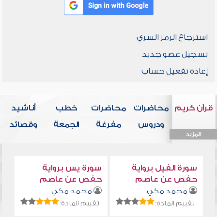
استرجاع الرمز السري
تسجيل عضو جديد
إعادة تفعيل حساب
قرآن كريم
محاضرات
محاضرات
خطب
أناشيد
ودروس
مفرغة
الجمعة
وقصائد
المزيد
المزيد
المزيد
المزيد
المزيد
سورة الفيل برواية
سورة يس برواية
حفص عن عاصم
حفص عن عاصم
محمد مكي
محمد مكي
تقييم المادة:
تقييم المادة: