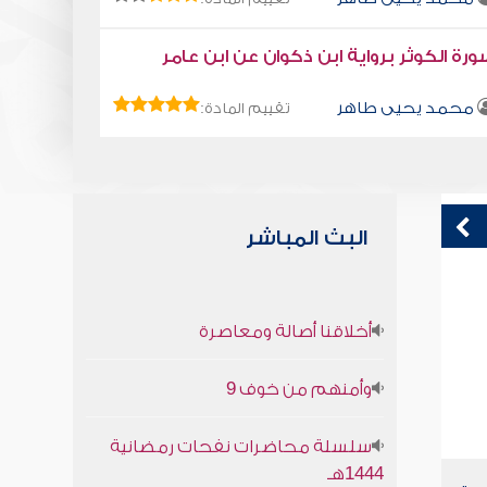
رة الكوثر برواية ابن ذكوان عن ابن عامر
محمد يحيى طاهر
تقييم المادة:
البث المباشر
كتاب تلبيس إبليس 41
ق
أخلاقنا أصالة ومعاصرة
ف
أبو الفرج ابن الجوزي
وأمنهم من خوف 9
سلسلة محاضرات نفحات رمضانية
1444هـ