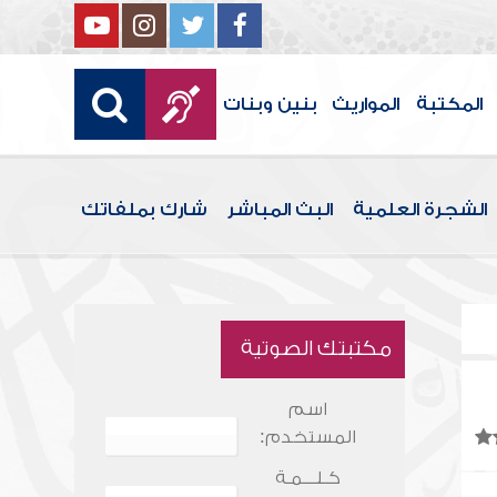
المكتبة
المواريث
بنين وبنات
الشجرة العلمية
البث المباشر
شارك بملفاتك
مكتبتك الصوتية
اسم
المستخدم:
كـلـــمـة