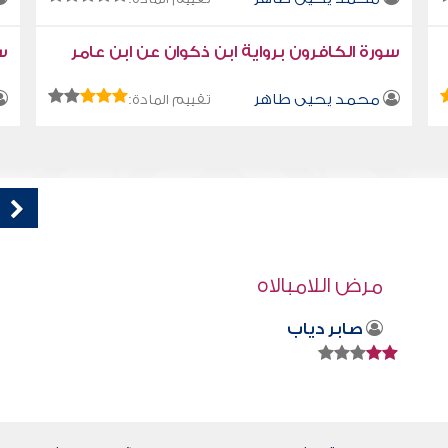
سورة الكافرون برواية ابن ذكوان عن ابن عامر
سو
محمد يحيى طاهر
تقييم المادة:
قراءة صوتية لكتاب استمتع بحياتك " كتاب
في فنون التعامل - قبل نجواكم صدقة
محمد العريفي