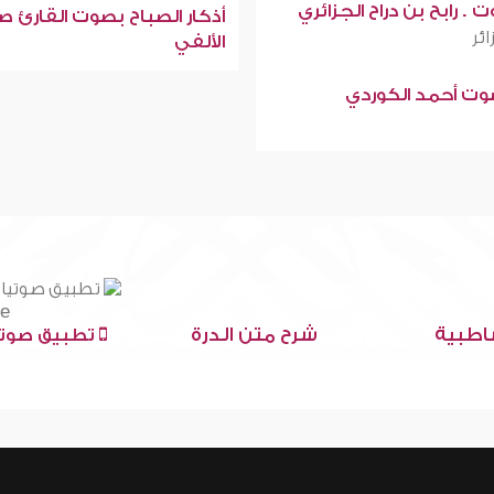
 . رابح بن دراح الجزائري
أذكار الصباح بصوت القارئ ص
ائر
الألفي
صوت أحمد الكوردي
اطبية
شرح متن الدرة
تطبيق صوتي