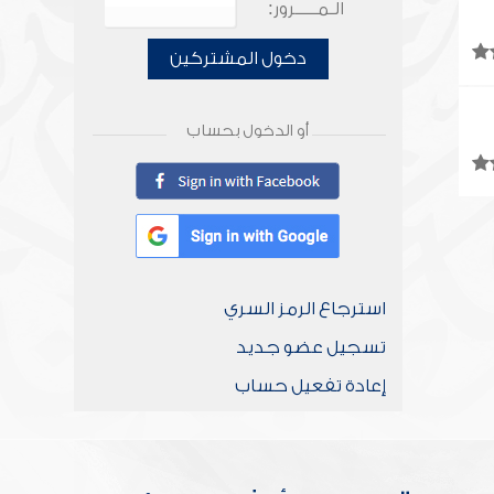
الـمـــــرور:
دخول المشتركين
أو الدخول بحساب
استرجاع الرمز السري
تسجيل عضو جديد
إعادة تفعيل حساب