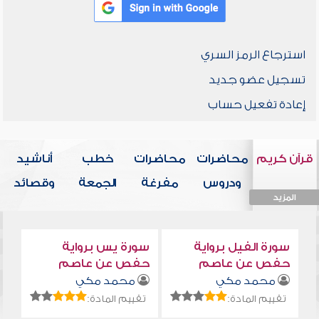
استرجاع الرمز السري
تسجيل عضو جديد
إعادة تفعيل حساب
قرآن كريم
محاضرات
محاضرات
خطب
أناشيد
ودروس
مفرغة
الجمعة
وقصائد
المزيد
المزيد
المزيد
المزيد
المزيد
سورة الفيل برواية
سورة يس برواية
حفص عن عاصم
حفص عن عاصم
محمد مكي
محمد مكي
تقييم المادة:
تقييم المادة: