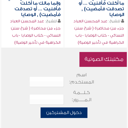
ما أكلت فأفنيت ... أو
وإنما مالك ما أكلت
تصدقت فأمضيت) ,
فأفنيت ... أو تصدقت
الوصايا
فأمضيت) , الوصايا
للشيخ:
عبد المحسن العباد
للشيخ:
عبد المحسن العباد
جزء من محاضرة ( شرح سنن
جزء من محاضرة ( شرح سنن
النسائي - كتاب الوصايا - باب
النسائي - كتاب الوصايا - باب
الكراهية في تأخير الوصية)
الكراهية في تأخير الوصية)
مكتبتك الصوتية
اسم
المستخدم:
كـلـــمـة
الـمـــــرور:
دخول المشتركين