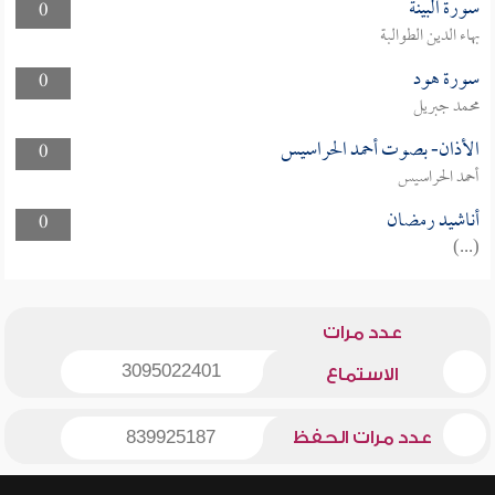
سورة البينة
0
بهاء الدين الطوالبة
سورة هود
0
محمد جبريل
الأذان- بصوت أحمد الحراسيس
0
أحمد الحراسيس
أناشيد رمضان
0
(...)
عدد مرات
3095022401
الاستماع
عدد مرات الحفظ
839925187