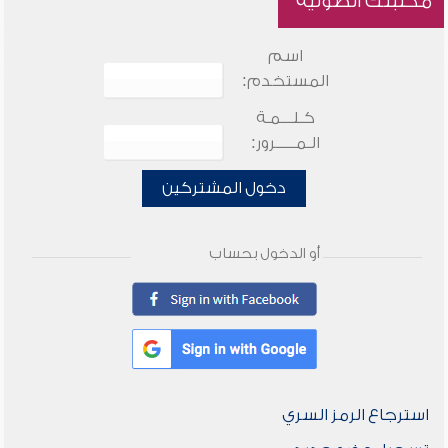
مكتبتك الصوتية
اسم
المستخدم:
كـلـــمـة
الـمـــــرور:
دخول المشتركين
أو الدخول بحساب
استرجاع الرمز السري