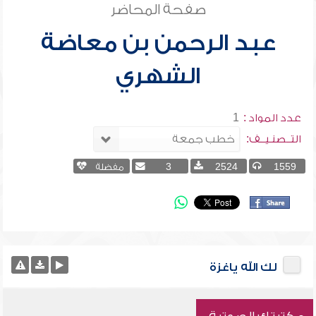
صفحة المحاضر
عبد الرحمن بن معاضة
الشهري
عدد المواد :
1
التــصنـيــف:
1559
2524
3
مفضلة
لك الله ياغزة