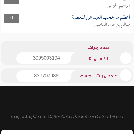
إبراهيم الجبرين
أعظم ما يحجب العبد عن المعصية
0
صالح بن عواد المغامسي
عدد مرات
3095003194
الاستماع
عدد مرات الحفظ
839707988
جميع الحقوق محفوظة © 2026 - 1998 لشبكة إسلام ويب