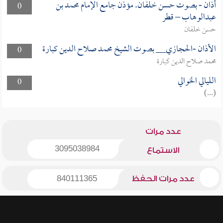
أذان - بصوت حسن خلفان. مؤذن جامع الإمام محمد بن
0
عبدالوهاب – قطر
حسن خلفان
الأذان -الحجازي__ بصوت الشيخ محمد صلاح الدين كبارة
0
محمد صلاح الدين كبارة
الليالي الخوالي
0
(...)
عدد مرات
3095038984
الاستماع
عدد مرات الحفظ
840111365