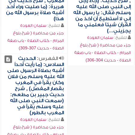
, شرح حديث: (جاء رجل
المغرب , شرح حديث أبي
إلى النبي صلى الله عليه
هريرة: (ما صليت وراء أحد
وسلم فقال: يا رسول الله
أشبه صلاة برسول الله من
إني لا أستطيع أن آخذ من
هذا)
القرآن شيئاً فعلمني ما
للشيخ:
سلمان العودة
يجزيني...)
جزء من محاضرة ( شرح بلوغ
للشيخ:
سلمان العودة
المرام - كتاب الصلاة - باب صفة
جزء من محاضرة ( شرح بلوغ
الصلاة - حديث 307-309)
المرام - كتاب الصلاة - باب صفة
الفهرس:
الحديث
الصلاة - حديث 304-306)
السادس: (ما رأيت أحداً
أشبه بصلاة الرسول صلى
الله عليه وسلم من فلان
وكان يقرأ في المغرب
بقصار المفصل) , شرح
حديث جبير بن مطعم:
(سمعت النبي صلى الله
عليه وسلم يقرأ في
المغرب بالطور)
للشيخ:
سلمان العودة
جزء من محاضرة ( شرح بلوغ
المرام - كتاب الصلاة - باب صفة