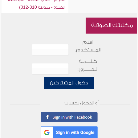
الصلاة - حديث 310-312)
مكتبتك الصوتية
اسم
المستخدم:
كـلـــمـة
الـمـــــرور:
دخول المشتركين
أو الدخول بحساب