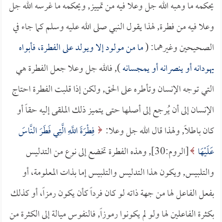
يحكمه ما وهبه الله جل وعلا فيه من تمييز, ويحكمه ما غرسه الله جل
وعلا فيه من فطرة, لهذا يقول النبي صلى الله عليه وسلم كما جاء في
الصحيحين وغيرهما: (
ما من مولود إلا ويولد على الفطرة، فأبواه
يهودانه أو ينصرانه أو يمجسانه
), فالله جل وعلا جعل الفطرة هي
التي توجه الإنسان وتأطره على الحق, ولكن إذا قلبت الفطرة احتاج
الإنسان إلى أن يُرجع إلى أصلها حتى يتميز ذلك الملقى إليه حقاً أو
كان باطلاً, ولهذا قال الله جل وعلا:
فِطْرَةَ اللَّهِ الَّتِي فَطَرَ النَّاسَ
عَلَيْهَا
[الروم:30], وهذه الفطرة تخضع إلى نوع من التدليس
والتلبيس, ويكون هذا التدليس والتلبيس إما بذات المعلومة، أو
بفعل الفاعل لها من جهة ذاته لو كان فرداً كأن يكون رمزاً، أو كذلك
بكثرة الفاعلين لها ولو لم يكونوا رموزاً, فالنفوس ميالة إلى الكثرة من