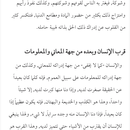
وشوكة, فيغتر به الناس لقوتهم وشوكتهم, وكذلك نفوذ رأيهم
وامتزاج ذلك بكثير من حضور المادة ومطامع الدنيا, فتنكسر كثير
من القلوب عن إدراك ذلك الحق بذاته لهيبة حامله.
قرب الإنسان وبعده من جهة المعاني والمعلومات
والإنسان -كما لا يخفى- من جهة إدراكه للمعاني, وكذلك من
جهة إدراكه للمعلومات على سبيل العموم, فإنه كلما كان بعيداً
عن الحقيقة صغرت لديه, وإذا دنا منها كبرت لديه, إلا شيئاً
واحداً، وهذا هو الكذب والخديعة والبهتان, فإنه يكون عظيماً إذا
كان بعيداً, فإذا دنا الإنسان منه وجده سراباً, لا شيء, ولهذا ينبغي
للإنسان أن يقترب من الأشياء حتى تتميز لديه, وهذا القرب هو