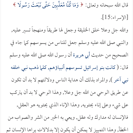
قال الله سبحانه وتعالى:
وَمَا كُنَّا مُعَذِّبِينَ حَتَّى نَبْعَثَ رَسُولًا
[الإسراء:15].
والله جل وعلا خلق الخليقة وجعل لها طريقاً ومنهجاً تسير عليه,
والنبي صلى الله عليه وسلم جعل للناس من يسوسهم كما جاء في
الصحيح من حديث
أبي هريرة
أن رسول الله صلى الله عليه وسلم
قال: (
كانت بنو إسرائيل تسوسهم أنبياؤهم, كلما ذهب نبي خلفه
نبي آخر
), والمراد بذلك أن هداية الناس ودلالتهم لا بد أن تكون
عن طريق الوحي من الله جل وعلا, وهذا الوحي لا بد أن يتركب
على شيء وعلى إناء يحتويه, وهذا الإناء الذي يحتويه هو العقل,
فالإنسان له مدارك وله عقل, ويعي به الخير من الشر والصواب من
الخطأ, وهذا التمييز لا يمكن أن يكون إلا بدلالات يراها الإنسان ثم