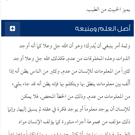
يميز الخبيث من الطيب.
أصل العلم ومنبعه
وثمة أمر ينبغي أن يُدرك؛ وهو أن الله جل وعلا كما أنه أوجد
الذوات وهذه المخلوقات من عدم, فكذلك الله جل وعلا أوجد
كثيراً من المعلومات للإنسان من عدم, وكثير من الناس يظن أنه إذا
أَلَّف بين معلومات ينطق بها ويتكلم بها فإنه يظن أنه قد جاء بشيء
من المعلومات من عدم, وذلك من الخطأ المحض, فلا يمكن
للإنسان أن يوجد معلوماً أو يوجد فكرة في عقله لم يسبق إليها, وإنما
ذلك مؤلف من مجموعة أجزاء منثورة كما يؤلف الإنسان مواد
الطبيعة, فيؤلف بينها على أشكال جديدة ويسميها ابتكاراً واختراعاً,