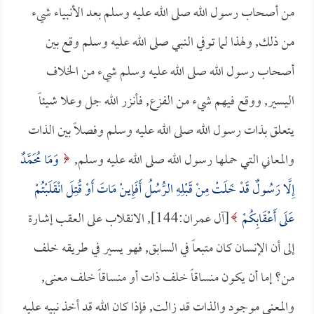
من أصحاب رسول الله صلى الله عليه وسلم بعد الأنبياء شيء
من ذلك, ولهذا لما توفي النبي صلى الله عليه وسلم وقع بين
أصحاب رسول الله صلى الله عليه وسلم شيء من الخلاف
اليسير, ووقع فيهم شيء من الفزع, فأنزر الله جل وعلا شيئاً
يتعلق بذات رسول الله صلى الله عليه وسلم وفصلاً بين الذات
والمعاني التي حملها رسول الله صلى الله عليه وسلم,
وَمَا مُحَمَّدٌ
إِلَّا رَسُولٌ قَدْ خَلَتْ مِنْ قَبْلِهِ الرُّسُلُ أَفَإِينْ مَاتَ أَوْ قُتِلَ انْقَلَبْتُمْ
عَلَى أَعْقَابِكُمْ
[آل عمران:144], الانقلاب على العقب إشارة
إلى أن الإنسان كان متبعاً في السابق, فهو يسير في طريقه خلف
من؟ إما أن يكون منساقاً خلف ذات أو منساقاً خلف معنى,
والمعنى موجود والذات قد زالت, فإذا كان الله قد أخذ نبيه عليه