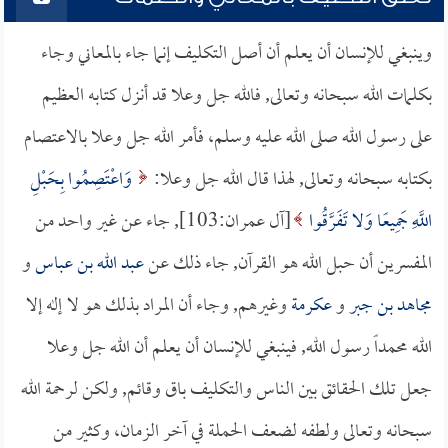
وينبغي للإنسان أن يعلم أن أصل التكليف إنما جاء بالمعاني وجاء
بكلمات الله سبحانه وتعالى, فالله جل وعلا قد أنزل كتابه العظيم
على رسول الله صلى الله عليه وسلم، فأمر الله جل وعلا بالاعتصام
بكتابه سبحانه وتعالى, لهذا قال الله جل وعلا:
وَاعْتَصِمُوا بِحَبْلِ
اللَّهِ جَمِيعًا وَلا تَفَرَّقُوا
[آل عمران:103], جاء عن غير واحد من
المفسرين أن حبل الله هو القرآن, جاء ذلك عن
عبد الله بن عباس
و
مجاهد بن جبر
و
عكرمة
وغيرهم, وجاء أن المراد بذلك هو لا إله إلا
الله محمداً رسول الله, فينبغي للإنسان أن يعلم أن الله جل وعلا
جعل تلك الحقائق بين الناس والتكليف باق وقائم, ولكن لرحمة الله
سبحانه وتعالى ولطفه لضعف الحملة في آخر الزمان، وكثير من