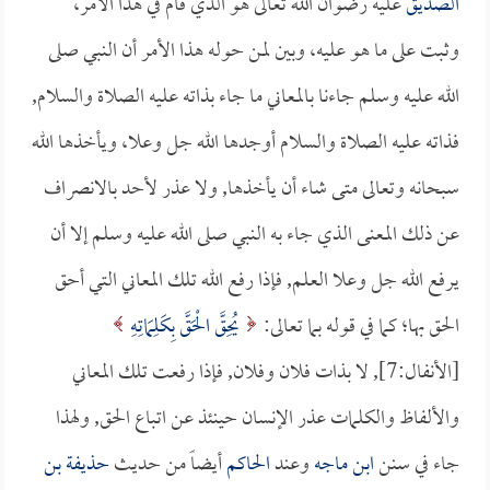
الصديق
عليه رضوان الله تعالى هو الذي قام في هذا الأمر،
وثبت على ما هو عليه، وبين لمن حوله هذا الأمر أن النبي صلى
الله عليه وسلم جاءنا بالمعاني ما جاء بذاته عليه الصلاة والسلام,
فذاته عليه الصلاة والسلام أوجدها الله جل وعلا، ويأخذها الله
سبحانه وتعالى متى شاء أن يأخذها, ولا عذر لأحد بالانصراف
عن ذلك المعنى الذي جاء به النبي صلى الله عليه وسلم إلا أن
يرفع الله جل وعلا العلم, فإذا رفع الله تلك المعاني التي أحق
الحق بها؛ كما في قوله بما تعالى:
يُحِقَّ الْحَقَّ بِكَلِمَاتِهِ
[الأنفال:7], لا بذات فلان وفلان, فإذا رفعت تلك المعاني
والألفاظ والكلمات عذر الإنسان حينئذ عن اتباع الحق, ولهذا
جاء في سنن
ابن ماجه
وعند
الحاكم
أيضاً من حديث
حذيفة بن