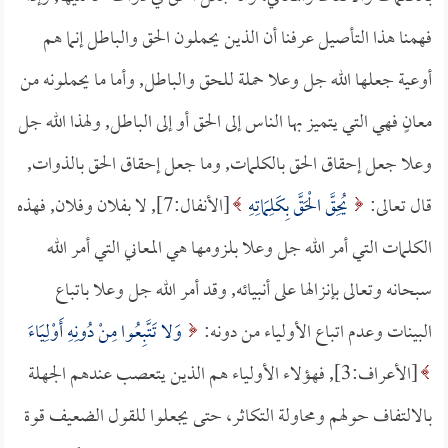
فهمنا هذا التأصيل عرفنا أن الذين يحملون الحق والباطل إنما هم
أوعية جعلها الله جل وعلا حملة للحق والباطل, وأما ما يحملونه من
معانٍ فهي التي يتميز بها الناس إلى الحق أو إلى الباطل, ولهذا الله جل
وعلا جعل إحقاق الحق بالكلمات, وما جعل إحقاق الحق بالذوات,
قال تعالى:
يُحِقَّ الْحَقَّ بِكَلِمَاتِهِ
[الأنفال:7], لا بفلان وفلان, فهذه
الكلمات التي أمر الله جل وعلا بلزومها هي المعاني التي أمر الله
سبحانه وتعالى بإنزالها على أنبيائه, وقد أمر الله جل وعلا باتباع
البينات وعدم اتباع الأولياء من دونه:
وَلا تَتَّبِعُوا مِنْ دُونِهِ أَوْلِيَاءَ
[الأعراف:3], فهؤلاء الأولياء هم الذين يتعصب عندهم الجهلة
بالالتفاف حولهم ومحاولة التكاثر، حتى يجعلوا للقول الضعيف قوة