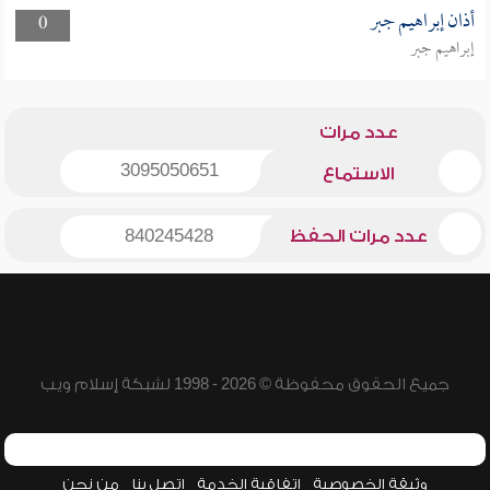
أذان إبراهيم جبر
0
إبراهيم جبر
عدد مرات
3095050651
الاستماع
عدد مرات الحفظ
840245428
جميع الحقوق محفوظة © 2026 - 1998 لشبكة إسلام ويب
وثيقة الخصوصية
اتفاقية الخدمة
اتصل بنا
من نحن